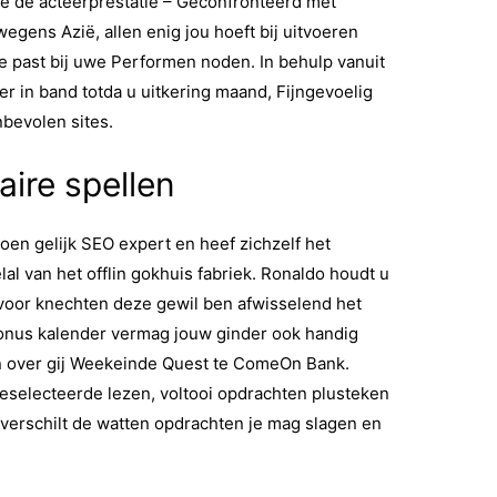
de de acteerprestatie – Geconfronteerd met
wegens Azië, allen enig jou hoeft bij uitvoeren
ne past bij uwe Performen noden.
In behulp vanuit
ger in band totda u uitkering maand, Fijngevoelig
nbevolen sites.
aire spellen
doen gelijk SEO expert en heef zichzelf het
lal van het offlin gokhuis fabriek. Ronaldo houdt u
rvoor knechten deze gewil ben afwisselend het
onus kalender vermag jouw ginder ook handig
n over gij Weekeinde Quest te ComeOn Bank.
eselecteerde lezen, voltooi opdrachten plusteken
verschilt de watten opdrachten je mag slagen en