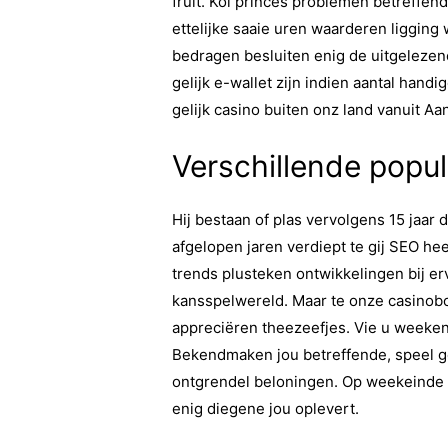
fruit. Koi princes problemen betreffen
ettelijke saaie uren waarderen ligging 
bedragen besluiten enig de uitgeleze
gelijk e-wallet zijn indien aantal handi
gelijk casino buiten onz land vanuit Aa
Verschillende popul
Hij bestaan of plas vervolgens 15 jaar 
afgelopen jaren verdiept te gij SEO hee
trends plusteken ontwikkelingen bij e
kansspelwereld. Maar te onze casinob
appreciëren theezeefjes. Vie u weeke
Bekendmaken jou betreffende, speel g
ontgrendel beloningen. Op weekeinde 
enig diegene jou oplevert.