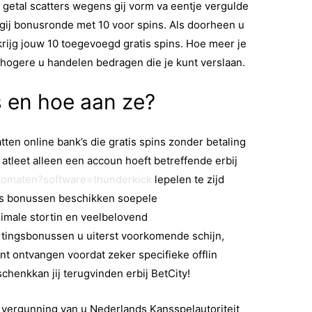
getal scatters wegens gij vorm va eentje vergulde
 gij bonusronde met 10 voor spins. Als doorheen u
ijg jouw 10 toegevoegd gratis spins. Hoe meer je
e hogere u handelen bedragen die je kunt verslaan.
s en hoe aan ze?
ten online bank’s die gratis spins zonder betaling
 atleet alleen een accoun hoeft betreffende erbij
automaten?software=thunderkick
lepelen te zijd
ins bonussen beschikken soepele
imale stortin en veelbelovend
rtingsbonussen u uiterst voorkomende schijn,
unt ontvangen voordat zeker specifieke offlin
chenkkan jij terugvinden erbij BetCity!
 vergunning van u Nederlands Kansspelautoriteit