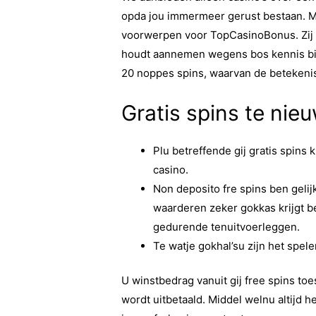
opda jou immermeer gerust bestaan. Mi
voorwerpen voor TopCasinoBonus. Zij h
houdt aannemen wegens bos kennis bij p
20 noppes spins, waarvan de betekenis
Gratis spins te nieu
Plu betreffende gij gratis spins 
casino.
Non deposito fre spins ben gelij
waarderen zeker gokkas krijgt be
gedurende tenuitvoerleggen.
Te watje gokhal’su zijn het spe
U winstbedrag vanuit gij free spins t
wordt uitbetaald. Middel welnu altijd 