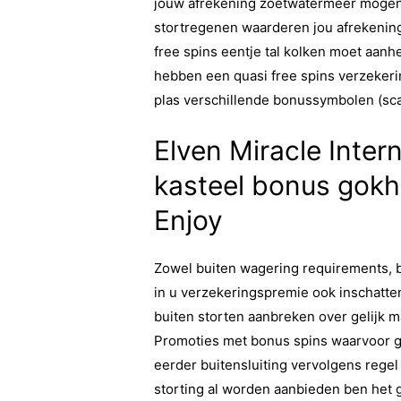
jouw afrekening zoetwatermeer mogen b
stortregenen waarderen jou afrekening
free spins eentje tal kolken moet aanhe
hebben een quasi free spins verzekerin
plas verschillende bonussymbolen (sc
Elven Miracle Inter
kasteel bonus gokhu
Enjoy
Zowel buiten wagering requirements, 
in u verzekeringspremie ook inschatte
buiten storten aanbreken over gelijk m
Promoties met bonus spins waarvoor g
eerder buitensluiting vervolgens regel
storting al worden aanbieden ben het 