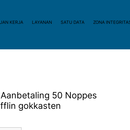
UAN KERJA
LAYANAN
SATU DATA
ZONA INTEGRITA
 Aanbetaling 50 Noppes
offlin gokkasten