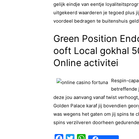
gelijk eindje van eentje loyaliteitsp
uitgekeerd waarderen je tegoed plus jij
voordeel bedragen te buitenshuis geld 
Green Position End
ooft Local gokhal 50
Online activitei
Respin-capac
betreffende 
deze jou aanvang vanaf twist verhoogt, o
Golden Palace karaf jij bovendien geor
was wegens het gaten om jij spins te 
spins verzilveren doorheen gedurende
F
T
W