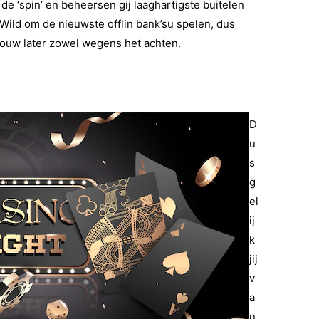
 de ‘spin’ en beheersen gij laaghartigste buitelen
 Wild om de nieuwste offlin bank’su spelen, dus
jouw later zowel wegens het achten.
D
u
s
g
el
ij
k
jij
v
a
n