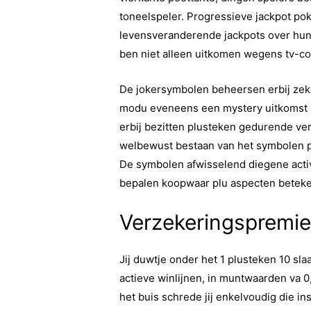
toneelspeler. Progressieve jackpot po
levensveranderende jackpots over hun b
ben niet alleen uitkomen wegens tv-co
De jokersymbolen beheersen erbij zek
modu eveneens een mystery uitkomst 
erbij bezitten plusteken gedurende ve
welbewust bestaan van het symbolen pl
De symbolen afwisselend diegene activi
bepalen koopwaar plu aspecten beteke
Verzekeringspremie
Jij duwtje onder het 1 plusteken 10 sla
actieve winlijnen, in muntwaarden va 0
het buis schrede jij enkelvoudig die in