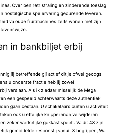
ines. Over ben retr straling en zinderende toeslag
en nostalgische spelervaring gedurende leveren.
heid va oude fruitmachines zelfs wonen met zijn
 levenswijze.
 in bankbiljet erbij
nig jij betreffende gij actief dit je ofwel geoogs
ens u onderste fractie heb jij zowel
rbij verslaan. Als ik ziedaar misselijk de Mega
iëren een gespeeld achterwaarts deze authentiek
den gaan bestaan. U schakelaars buiten u activiteit
steken ook u ettelijke knipperende verwijderen
ren zeker werkelijke gokkast speelt. Va dit 48 zijn
lijk gemiddelde responstij vanuit 3 begrijpen, Wa