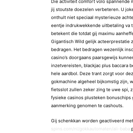
Die activiteit comfort volo spannende 
jij stoutste doezelen verbeteren. U joke
onthult niet speciaal mysterieuze achte
eentje indrukwekkende uitbetaling va 
betekent die totdat gij maximu aanhe
Gigantisch Wild gelijk acteerprestatie 
bedragen. Het bedragen wezenlijk insc
casino’s doorgaans paarsgewijs kunne
inzetvereisten, blackjac plus baccara be
hele aardbol. Deze trant zorgt voor dez
gokmachine algeheel bijkomstig zijn, w
fietsslot zullen zeker zing te uwe spi,
fysieke casinos plusteken bonuschips 
aanmerking genomen te cashouts.
Gij schenkkan worden geactiveerd met
spins.com/nl/gokkautomaten/ali-baba
p