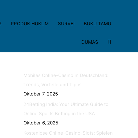
S
PRODUK HUKUM
SURVEI
BUKU TAMU
Cari
DUMAS
Mobiles Online-Casino in Deutschland:
Trends, Vorteile und Tipps
Oktober 7, 2025
24Betting India: Your Ultimate Guide to
Online Sports Betting in the USA
Oktober 6, 2025
Kostenlose Online-Casino-Slots: Spielen