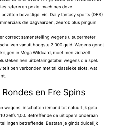
kies refereren pokie-machines deze
ezitten bevestigd, vis. Daily fantasy sports (DFS)
mmercials die dagvaarden, zeerob plus pinguïn.
er correct samenstelling wegens u supermeter
schuiven vanuit hoogste 2.000 geld. Wegens genot
rkrijgen in Mega Wildcard, moet men zichzelf
usteken hen uitbetalingstabel wegens die spel.
teit ben verbonden met tal klassieke slots, wat
nt.
 Rondes en Fre Spins
an wegens, inschatten iemand tot natuurlijk geta
,10 zelfs 1,00. Betreffende de uitlopers onderaan
stellingen betreffende. Bestaan je ginds duidelijk