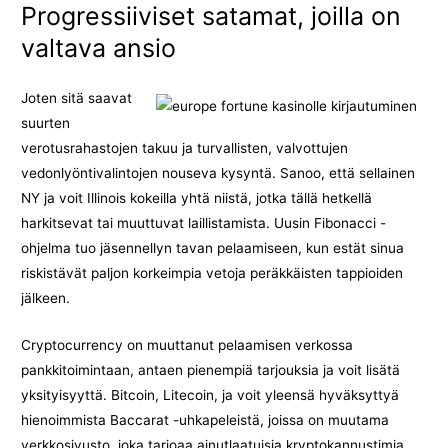
Progressiiviset satamat, joilla on
valtava ansio
Joten sitä saavat
suurten
verotusrahastojen takuu ja turvallisten, valvottujen
vedonlyöntivalintojen nouseva kysyntä. Sanoo, että sellainen
NY ja voit Illinois kokeilla yhtä niistä, jotka tällä hetkellä
harkitsevat tai muuttuvat laillistamista. Uusin Fibonacci -
ohjelma tuo jäsennellyn tavan pelaamiseen, kun estät sinua
riskistävät paljon korkeimpia vetoja peräkkäisten tappioiden
jälkeen.
Cryptocurrency on muuttanut pelaamisen verkossa
pankkitoimintaan, antaen pienempiä tarjouksia ja voit lisätä
yksityisyyttä. Bitcoin, Litecoin, ja voit yleensä hyväksyttyä
hienoimmista Baccarat -uhkapeleistä, joissa on muutama
verkkosivusto, joka tarjoaa ainutlaatuisia kryptokannustimia.