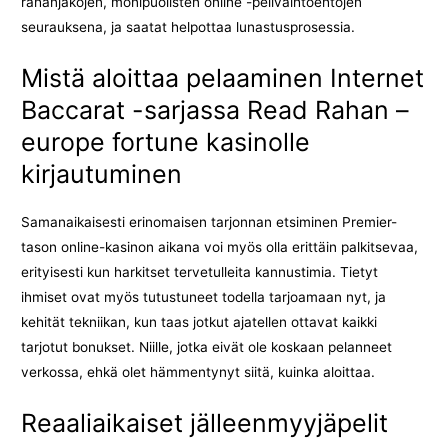
rahanjakojen, monipuolisten online -pelivaihtoehtojen
seurauksena, ja saatat helpottaa lunastusprosessia.
Mistä aloittaa pelaaminen Internet
Baccarat -sarjassa Read Rahan –
europe fortune kasinolle
kirjautuminen
Samanaikaisesti erinomaisen tarjonnan etsiminen Premier-
tason online-kasinon aikana voi myös olla erittäin palkitsevaa,
erityisesti kun harkitset tervetulleita kannustimia. Tietyt
ihmiset ovat myös tutustuneet todella tarjoamaan nyt, ja
kehität tekniikan, kun taas jotkut ajatellen ottavat kaikki
tarjotut bonukset. Niille, jotka eivät ole koskaan pelanneet
verkossa, ehkä olet hämmentynyt siitä, kuinka aloittaa.
Reaaliaikaiset jälleenmyyjäpelit