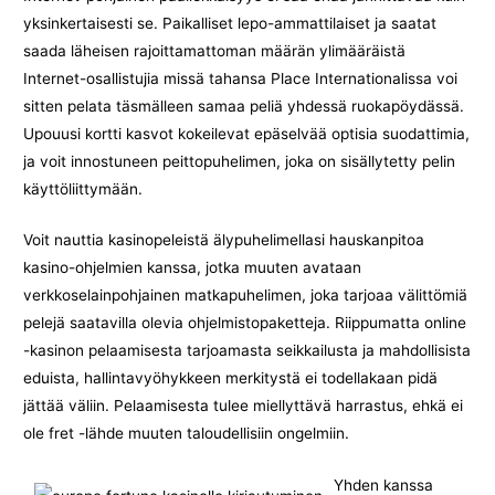
yksinkertaisesti se. Paikalliset lepo-ammattilaiset ja saatat
saada läheisen rajoittamattoman määrän ylimääräistä
Internet-osallistujia missä tahansa Place Internationalissa voi
sitten pelata täsmälleen samaa peliä yhdessä ruokapöydässä.
Upouusi kortti kasvot kokeilevat epäselvää optisia suodattimia,
ja voit innostuneen peittopuhelimen, joka on sisällytetty pelin
käyttöliittymään.
Voit nauttia kasinopeleistä älypuhelimellasi hauskanpitoa
kasino-ohjelmien kanssa, jotka muuten avataan
verkkoselainpohjainen matkapuhelimen, joka tarjoaa välittömiä
pelejä saatavilla olevia ohjelmistopaketteja. Riippumatta online
-kasinon pelaamisesta tarjoamasta seikkailusta ja mahdollisista
eduista, hallintavyöhykkeen merkitystä ei todellakaan pidä
jättää väliin. Pelaamisesta tulee miellyttävä harrastus, ehkä ei
ole fret -lähde muuten taloudellisiin ongelmiin.
Yhden kanssa