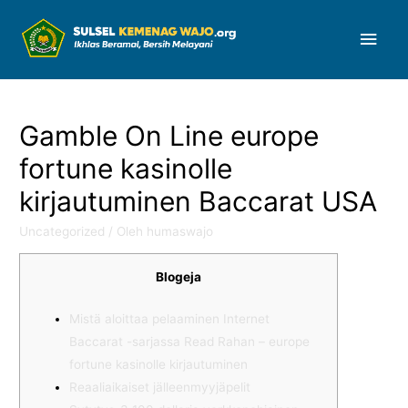
Men
Uta
Gamble On Line europe
fortune kasinolle
kirjautuminen Baccarat USA
Uncategorized
/ Oleh
humaswajo
Blogeja
Mistä aloittaa pelaaminen Internet
Baccarat -sarjassa Read Rahan – europe
fortune kasinolle kirjautuminen
Reaaliaikaiset jälleenmyyjäpelit