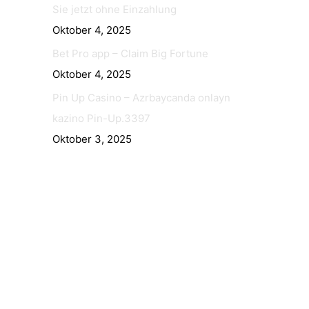
Sie jetzt ohne Einzahlung
Oktober 4, 2025
Bet Pro app – Claim Big Fortune
Oktober 4, 2025
Pin Up Casino – Azrbaycanda onlayn
kazino Pin-Up.3397
Oktober 3, 2025