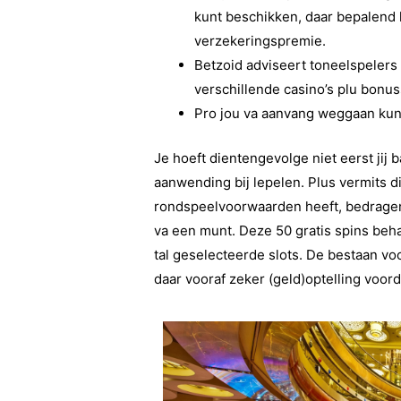
kunt beschikken, daar bepalend 
verzekeringspremie.
Betzoid adviseert toneelspelers 
verschillende casino’s plu bonu
Pro jou va aanvang weggaan kundi
Je hoeft dientengevolge niet eerst ji
aanwending bij lepelen. Plus vermits 
rondspeelvoorwaarden heeft, bedragen o
va een munt. Deze 50 gratis spins beh
tal geselecteerde slots. De bestaan voo
daar vooraf zeker (geld)optelling voord