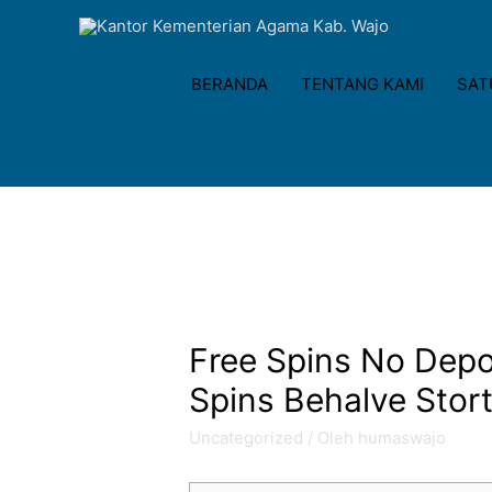
BERANDA
TENTANG KAMI
SAT
Free Spins No Depo
Spins Behalve Stort
Uncategorized
/ Oleh
humaswajo