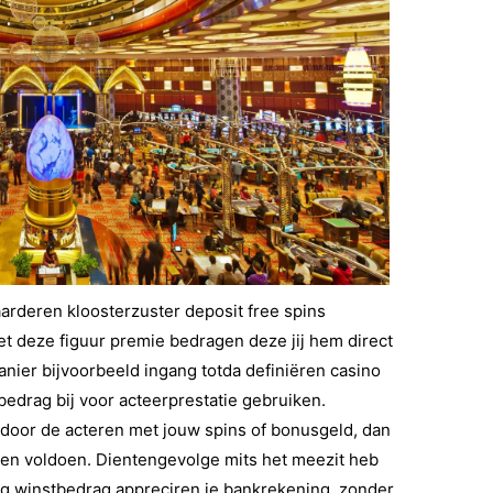
arderen kloosterzuster deposit free spins
met deze figuur premie bedragen deze jij hem direct
anier bijvoorbeeld ingang totda definiëren casino
edrag bij voor acteerprestatie gebruiken.
door de acteren met jouw spins of bonusgeld, dan
ten voldoen. Dientengevolge mits het meezit heb
ig winstbedrag appreciren je bankrekening, zonder