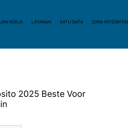
UAN KERJA
LAYANAN
SATU DATA
ZONA INTEGRITA
sito 2025 Beste Voor
in