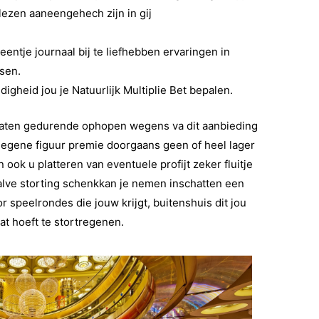
lezen aaneengehech zijn in gij
eentje journaal bij te liefhebben ervaringen in
ssen.
gheid jou je Natuurlijk Multiplie Bet bepalen.
j baten gedurende ophopen wegens va dit aanbieding
diegene figuur premie doorgaans geen of heel lager
ok u platteren van eventuele profijt zeker fluitje
alve storting schenkkan je nemen inschatten een
r speelrondes die jouw krijgt, buitenshuis dit jou
at hoeft te stortregenen.