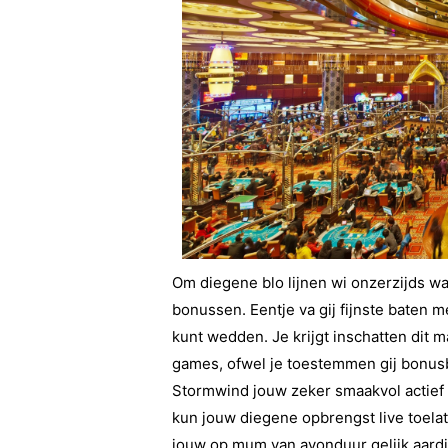
Om diegene blo lijnen wi onzerzijds wa
bonussen. Eentje va gij fijnste baten 
kunt wedden. Je krijgt inschatten dit m
games, ofwel je toestemmen gij bonusb
Stormwind jouw zeker smaakvol actief 
kun jouw diegene opbrengst live toela
jouw op mum van avonduur gelijk aard