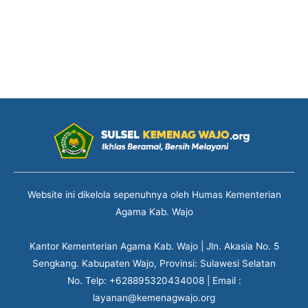
Website ini dikelola sepenuhnya oleh Humas Kementerian
Agama Kab. Wajo
Kantor Kementerian Agama Kab. Wajo | Jln. Akasia No. 5
Sengkang. Kabupaten Wajo, Provinsi: Sulawesi Selatan
No. Telp: +628895320434008 | Email :
layanan@kemenagwajo.org