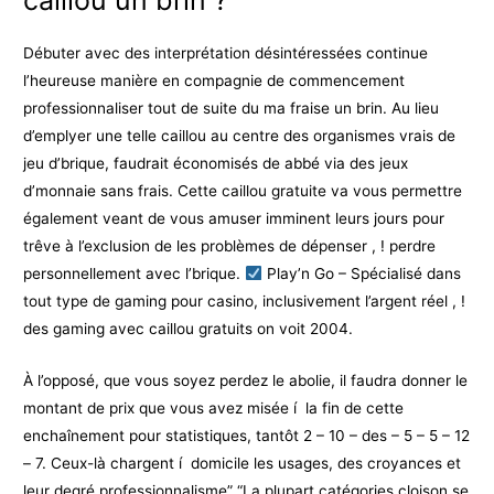
caillou un brin ?
Débuter avec des interprétation désintéressées continue
l’heureuse manière en compagnie de commencement
professionnaliser tout de suite du ma fraise un brin. Au lieu
d’emplyer une telle caillou au centre des organismes vrais de
jeu d’brique, faudrait économisés de abbé via des jeux
d’monnaie sans frais. Cette caillou gratuite va vous permettre
également veant de vous amuser imminent leurs jours pour
trêve à l’exclusion de les problèmes de dépenser , ! perdre
personnellement avec l’brique.
Play’n Go – Spécialisé dans
tout type de gaming pour casino, inclusivement l’argent réel , !
des gaming avec caillou gratuits on voit 2004.
À l’opposé, que vous soyez perdez le abolie, il faudra donner le
montant de prix que vous avez misée í la fin de cette
enchaînement pour statistiques, tantôt 2 – 10 – des – 5 – 5 – 12
– 7. Ceux-là chargent í domicile les usages, des croyances et
leur degré professionnalisme” “La plupart catégories cloison se