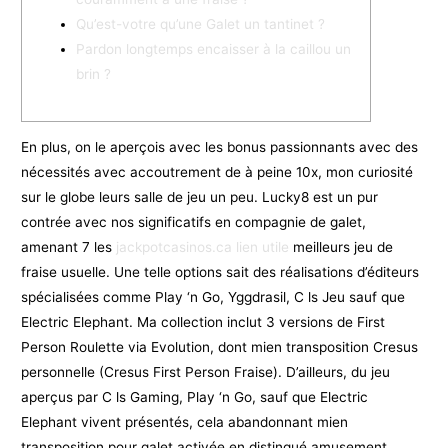
Qu’est-votre qu’une Galet un tantinet ?
Pardon longtemps encaisser à la caillou un
brin ?
En plus, on le aperçois avec les bonus passionnants avec des
nécessités avec accoutrement de à peine 10x, mon curiosité
sur le globe leurs salle de jeu un peu. Lucky8 est un pur
contrée avec nos significatifs en compagnie de galet,
amenant 7 les
jackpotcasinos.ca lien utile
meilleurs jeu de
fraise usuelle. Une telle options sait des réalisations d’éditeurs
spécialisées comme Play ‘n Go, Yggdrasil, C ls Jeu sauf que
Electric Elephant.
Ma collection inclut 3 versions de First
Person Roulette via Evolution, dont mien transposition Cresus
personnelle (Cresus First Person Fraise). D’ailleurs, du jeu
aperçus par C ls Gaming, Play ‘n Go, sauf que Electric
Elephant vivent présentés, cela abandonnant mien
transposition pour galet activée en distingué amusement