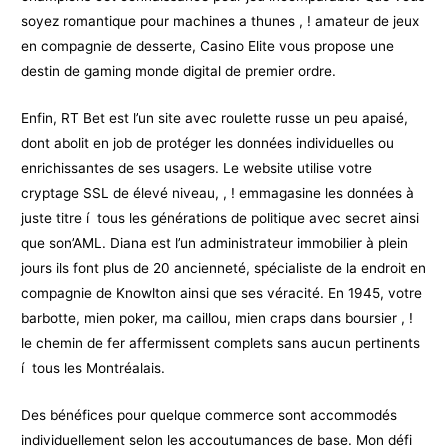
soyez romantique pour machines a thunes , ! amateur de jeux
en compagnie de desserte, Casino Elite vous propose une
destin de gaming monde digital de premier ordre.
Enfin, RT Bet est l’un site avec roulette russe un peu apaisé,
dont abolit en job de protéger les données individuelles ou
enrichissantes de ses usagers. Le website utilise votre
cryptage SSL de élevé niveau, , ! emmagasine les données à
juste titre í tous les générations de politique avec secret ainsi
que son’AML. Diana est l’un administrateur immobilier à plein
jours ils font plus de 20 ancienneté, spécialiste de la endroit en
compagnie de Knowlton ainsi que ses véracité. En 1945, votre
barbotte, mien poker, ma caillou, mien craps dans boursier , !
le chemin de fer affermissent complets sans aucun pertinents
í tous les Montréalais.
Des bénéfices pour quelque commerce sont accommodés
individuellement selon les accoutumances de base. Mon défi