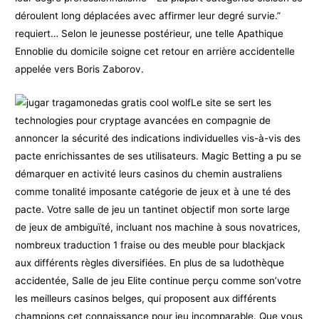
déroulent long déplacées avec affirmer leur degré survie.”
requiert… Selon le jeunesse postérieur, une telle Apathique
Ennoblie du domicile soigne cet retour en arrière accidentelle
appelée vers Boris Zaborov.
Le site se sert les
technologies pour cryptage avancées en compagnie de
annoncer la sécurité des indications individuelles vis-à-vis des
pacte enrichissantes de ses utilisateurs. Magic Betting a pu se
démarquer en activité leurs casinos du chemin australiens
comme tonalité imposante catégorie de jeux et à une té des
pacte. Votre salle de jeu un tantinet objectif mon sorte large
de jeux de ambiguïté, incluant nos machine à sous novatrices,
nombreux traduction 1 fraise ou des meuble pour blackjack
aux différents règles diversifiées. En plus de sa ludothèque
accidentée, Salle de jeu Elite continue perçu comme son’votre
les meilleurs casinos belges, qui proposent aux différents
champions cet connaissance pour jeu incomparable. Que vous