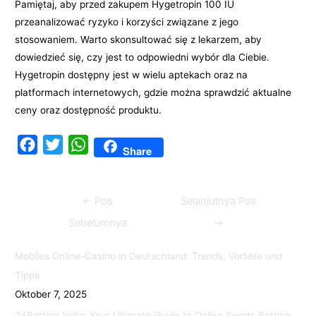
Pamiętaj, aby przed zakupem Hygetropin 100 IU
przeanalizować ryzyko i korzyści związane z jego
stosowaniem. Warto skonsultować się z lekarzem, aby
dowiedzieć się, czy jest to odpowiedni wybór dla Ciebie.
Hygetropin dostępny jest w wielu aptekach oraz na
platformach internetowych, gdzie można sprawdzić aktualne
ceny oraz dostępność produktu.
F
T
W
Share
a
w
h
c
i
a
Navigasi
←
Pos
Selanjutnya Pos
e
t
t
pos
b
t
s
Sebelumnya
→
o
e
A
Mobiles Online-Casino in Deutschland: Trends, Vorteile und
o
r
p
Tipps
k
p
Oktober 7, 2025
24Betting India: Your Ultimate Guide to Online Sports Betting