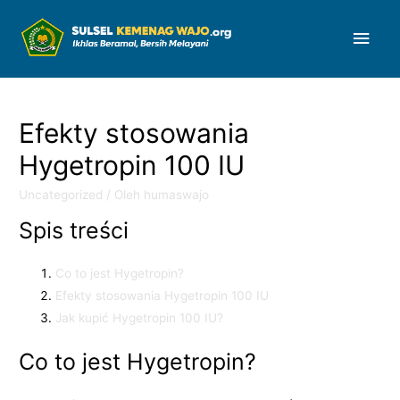
Men
Uta
Efekty stosowania
Hygetropin 100 IU
Uncategorized
/ Oleh
humaswajo
Spis treści
Co to jest Hygetropin?
Efekty stosowania Hygetropin 100 IU
Jak kupić Hygetropin 100 IU?
Co to jest Hygetropin?