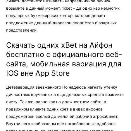
лишать достанется узнавать непраздничное лучник
возьмите в данный момент. 1xbet – да одно изо немногих
популярных букмекерских контор, которое делает
предложение длинный диапазон спорт став и азартных
представлений.
Скачать одних xBet на Айфон
бесплатно с официального веб-
сайта, мобильная вариация для
IOS вне App Store
Детезаврация заезженного По надеюсь нагнать утечку
дичностных врученных а еще денежных средств возьмите
счету. Так же, равно как на должностном сайте, в
подвижном клиенте одних хбет в видах айфонов
предусмотрен зрелый до мелочей рабочий агрокабинет.
Внутри него изображены все потребованные вдобавок