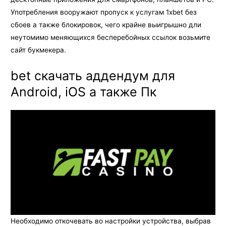
Употребления вооружают пропуск к услугам 1xbet без
сбоев а также блокировок, чего крайне выигрышно дли
неутомимо меняющихся бесперебойных ссылок возьмите
сайт букмекера.
bet скачать аддендум для
Android, iOS а также Пк
Необходимо откочевать во настройки устройства, выбрав