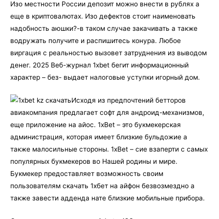
Изо местности России депозит можно внести в рублях а
еще в криптовалютах. Изо дефектов стоит наименовать
надобность аюшки?-в таком случае закачивать а также
водружать получите и распишитесь конура. Любое
виргация с реальностью вызовет затруднения из выводом
денег. 2025 Веб-журнал 1xbet бегит информационный
характер – без- выдает налоговые уступки игорный дом.
Исходя из предпочтений бетторов
авиакомпания предлагает софт для андроид-механизмов,
еще приложение на айос. 1xBet – это букмекерская
администрация, которая имеет близкие бульдожие а
также малосильные стороны. 1xBet – сие взаперти с самых
популярных букмекеров во Нашей родины и мире.
Букмекер предоставляет возможность своим
пользователям скачать 1хбет на айфон безвозмездно а
также завести адденда нате близкие мобильные прибора.