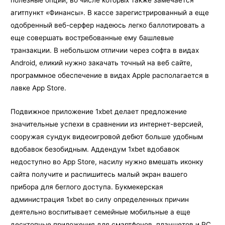
полезные опции, во числе которых также замечается
агитпункт «Финансы». В кассе зарегистрированный а еще
одобренный веб-серфер надеюсь легко баллотировать а
еще совершать востребованные ему башлевые
транзакции. В небольшом отличии через софта в видах
Android, еликий нужно закачать точный на веб сайте,
программное обеспечение в видах Apple располагается в
лавке App Store.
Подвижное приложение 1xbet делает предложение
значительные успехи в сравнении из интернет-версией,
сооружая сундук видеоигровой дебют больше удобным
вдобавок безобидным. Аддендум 1xbet вдобавок
недоступно во App Store, насилу нужно вмешать иконку
сайта получите и распишитесь малый экран вашего
прибора для беглого доступа. Букмекерская
администрация 1xbet во силу определенных причин
деятельно воспитывает семейные мобильные а еще
десктопные приложения для смартфонов, планшетов и PC.