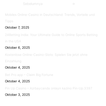
pos
b
t
s
Sebelumnya
→
o
e
A
Mobiles Online-Casino in Deutschland: Trends, Vorteile und
o
r
p
Tipps
k
p
Oktober 7, 2025
24Betting India: Your Ultimate Guide to Online Sports Betting
in the USA
Oktober 6, 2025
Kostenlose Online-Casino-Slots: Spielen Sie jetzt ohne
Einzahlung
Oktober 4, 2025
Bet Pro app – Claim Big Fortune
Oktober 4, 2025
Pin Up Casino – Azrbaycanda onlayn kazino Pin-Up.3397
Oktober 3, 2025