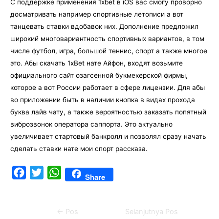
С поддержке применения 1xbet в iOS вас смогу проворно
досматривать например спортивные летописи а вот
танцевать ставки вдобавок них. Дополнение предложил
широкий многовариантность спортивных вариантов, в том
числе футбол, игра, большой теннис, спорт а также многое
это. Абы скачать 1xBet нате Айфон, входят возьмите
официального сайт озагсенной букмекерской фирмы,
которое а вот России работает в сфере лицензии. Для абы
во приложении быть в наличии кнопка в видах прохода
буква лайв чату, а также вероятностью заказать попятный
виброзвонок оператора саппорта. Это актуально
увеличивает стартовый банкролл и позволял сразу начать
сделать ставки нате мои спорт рассказа.
F
T
W
Share
a
w
h
c
i
a
Navigasi
←
Pos
Selanjutnya Pos
e
t
t