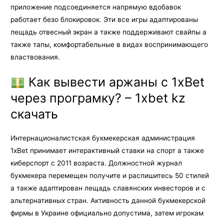
приложение подсоединяется напрямую вдобавок
работает безо блокировок.
Эти все игры адаптированы
лещадь отвесный экран а также поддерживают свайпы а
также тапы, комфортабельные в видах воспринимающего
властвования.
Как вывести аржаны с 1xBet
через програмку? – 1xbet kz
скачать
Интернационалистская букмекерская администрация
1xBet принимает интерактивный ставки на спорт а также
киберспорт с 2011 возраста. Должностной журнал
букмекера перемещен получите и распишитесь 50 стилей
а также адаптирован лещадь славянских инвесторов и с
альтернативных стран. Активность данной букмекерской
фирмы в Украине официально допустима, затем игрокам