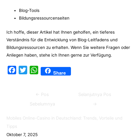
Blog-Tools
Bildungsressourcenseiten
Ich hoffe, dieser Artikel hat Ihnen geholfen, ein tieferes
Verständnis für die Entwicklung von Blog-Leitfadens und
Bildungsressourcen zu erhalten. Wenn Sie weitere Fragen oder
Anliegen haben, stehe ich Ihnen gerne zur Verfügung.
F
T
W
Share
a
w
h
c
i
a
Navigasi
←
Pos
Selanjutnya Pos
e
t
t
pos
b
t
s
Sebelumnya
→
o
e
A
Mobiles Online-Casino in Deutschland: Trends, Vorteile und
o
r
p
Tipps
k
p
Oktober 7, 2025