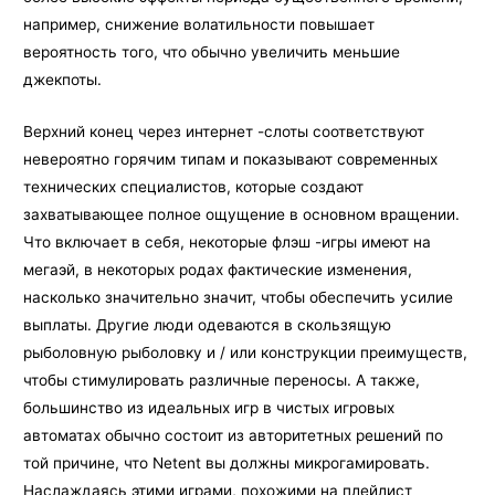
например, снижение волатильности повышает
вероятность того, что обычно увеличить меньшие
джекпоты.
Верхний конец через интернет -слоты соответствуют
невероятно горячим типам и показывают современных
технических специалистов, которые создают
захватывающее полное ощущение в основном вращении.
Что включает в себя, некоторые флэш -игры имеют на
мегаэй, в некоторых родах фактические изменения,
насколько значительно значит, чтобы обеспечить усилие
выплаты. Другие люди одеваются в скользящую
рыболовную рыболовку и / или конструкции преимуществ,
чтобы стимулировать различные переносы. А также,
большинство из идеальных игр в чистых игровых
автоматах обычно состоит из авторитетных решений по
той причине, что Netent вы должны микрогамировать.
Наслаждаясь этими играми, похожими на плейлист