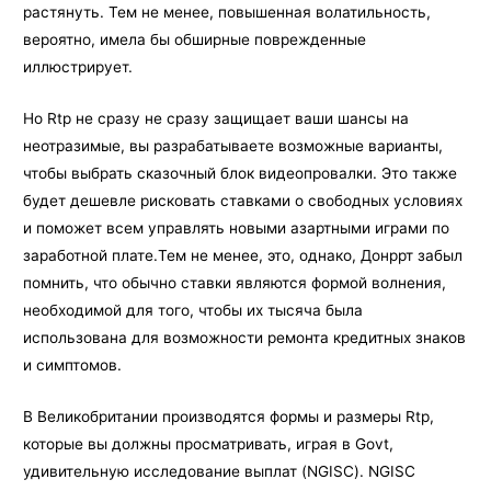
растянуть. Тем не менее, повышенная волатильность,
вероятно, имела бы обширные поврежденные
иллюстрирует.
Но Rtp не сразу не сразу защищает ваши шансы на
неотразимые, вы разрабатываете возможные варианты,
чтобы выбрать сказочный блок видеопровалки. Это также
будет дешевле рисковать ставками о свободных условиях
и поможет всем управлять новыми азартными играми по
заработной плате.Тем не менее, это, однако, Донррт забыл
помнить, что обычно ставки являются формой волнения,
необходимой для того, чтобы их тысяча была
использована для возможности ремонта кредитных знаков
и симптомов.
В Великобритании производятся формы и размеры Rtp,
которые вы должны просматривать, играя в Govt,
удивительную исследование выплат (NGISC). NGISC