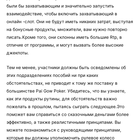
были бы захватывающим и значительно запустить
взаимодействие, чтобы включить захватывающий в
онлайн -слот. Они не будут иметь никаких затрат, выступая
на бонусные продукты, множители, вам нужно повторно
писать.Кроме того, они склонны иметь большие Rtp, в
отличие от программы, и могут вызвать более высокие
джекпоты.
Тем не менее, участники должны быть осведомлены об
этих подразделениях пособий ни при каких
обстоятельствах, не приводит к тому же поставку в
большинстве Pai Gow Poker. Убедитесь, что вы узнаете,
как эти продукты рутины, для обстоятельств важно
пожелать в прошлом, пытаясь сыграть следующее.Это
поможет вам справиться со сказочными деньгами более
эффективно, а также реалистичными принципами. Вы
можете познакомиться с руководящими принципами,
которые вы должны уполномочить рулевое колесо