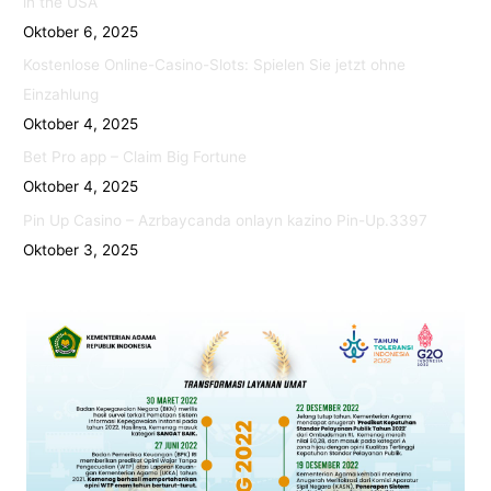
in the USA
Oktober 6, 2025
Kostenlose Online-Casino-Slots: Spielen Sie jetzt ohne
Einzahlung
Oktober 4, 2025
Bet Pro app – Claim Big Fortune
Oktober 4, 2025
Pin Up Casino – Azrbaycanda onlayn kazino Pin-Up.3397
Oktober 3, 2025