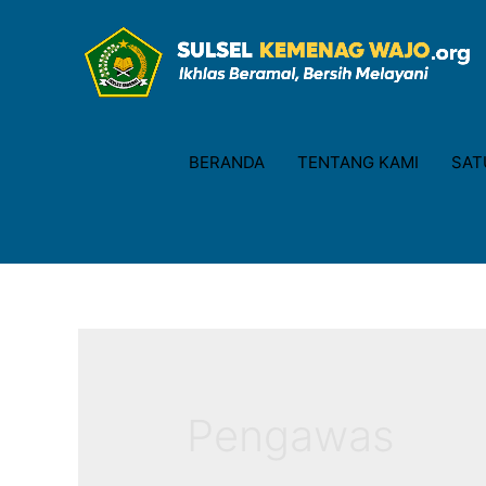
BERANDA
TENTANG KAMI
SAT
Pengawas