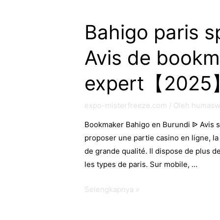
Bahigo paris sp
Avis de bookm
expert【2025
expo-misterfreeze.com
/ Oleh
humasw
Bookmaker Bahigo en Burundi ᐉ Avis sur
proposer une partie casino en ligne, la 
de grande qualité. Il dispose de plus d
les types de paris. Sur mobile, …
Bahigo
Selengkapnya »
paris
sportif