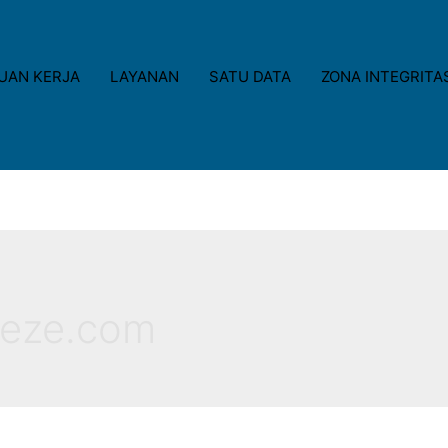
UAN KERJA
LAYANAN
SATU DATA
ZONA INTEGRITA
eeze.com