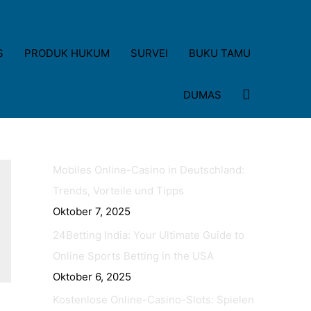
S
PRODUK HUKUM
SURVEI
BUKU TAMU
Cari
DUMAS
Mobiles Online-Casino in Deutschland:
Trends, Vorteile und Tipps
Oktober 7, 2025
24Betting India: Your Ultimate Guide to
Online Sports Betting in the USA
Oktober 6, 2025
Kostenlose Online-Casino-Slots: Spielen