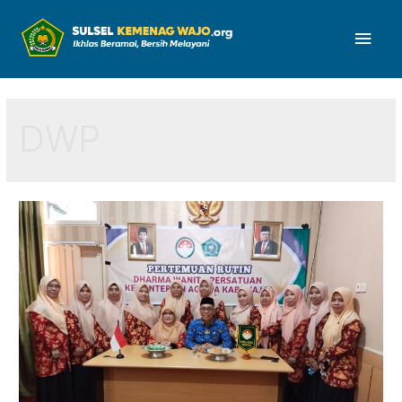
Men
Uta
DWP