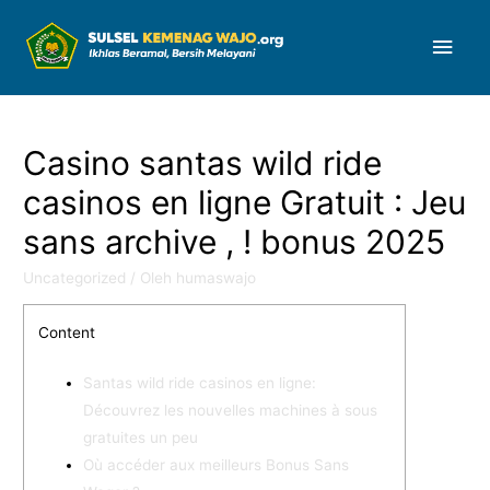
Men
Uta
Casino santas wild ride
casinos en ligne Gratuit : Jeu
sans archive , ! bonus 2025
Uncategorized
/ Oleh
humaswajo
Content
Santas wild ride casinos en ligne:
Découvrez les nouvelles machines à sous
gratuites un peu
Où accéder aux meilleurs Bonus Sans