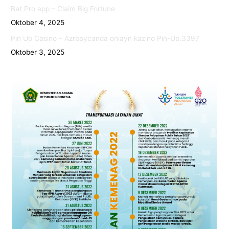
Bet Pro app – Claim Big Fortune
Oktober 4, 2025
Pin Up Casino – Azrbaycanda onlayn kazino Pin-Up.3397
Oktober 3, 2025