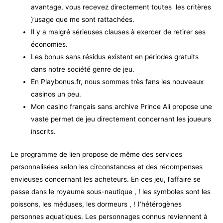
avantage, vous recevez directement toutes les critères
)’usage que me sont rattachées.
Il y a malgré sérieuses clauses à exercer de retirer ses
économies.
Les bonus sans résidus existent en périodes gratuits
dans notre société genre de jeu.
En Playbonus.fr, nous sommes très fans les nouveaux
casinos un peu.
Mon casino français sans archive Prince Ali propose une
vaste permet de jeu directement concernant les joueurs
inscrits.
Le programme de lien propose de même des services
personnalisées selon les circonstances et des récompenses
envieuses concernant les acheteurs. En ces jeu, l’affaire se
passe dans le royaume sous-nautique , ! les symboles sont les
poissons, les méduses, les dormeurs , ! )’hétérogènes
personnes aquatiques. Les personnages connus reviennent à