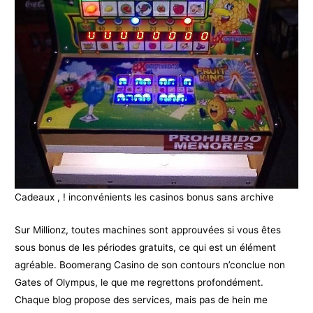
Cadeaux , ! inconvénients les casinos bonus sans archive
Sur Millionz, toutes machines sont approuvées si vous êtes
sous bonus de les périodes gratuits, ce qui est un élément
agréable. Boomerang Casino de son contours n’conclue non
Gates of Olympus, le que me regrettons profondément.
Chaque blog propose des services, mais pas de hein me