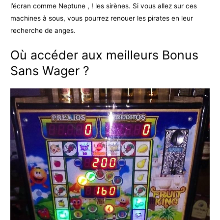
l’écran comme Neptune , ! les sirènes. Si vous allez sur ces
machines à sous, vous pourrez renouer les pirates en leur
recherche de anges.
Où accéder aux meilleurs Bonus
Sans Wager ?