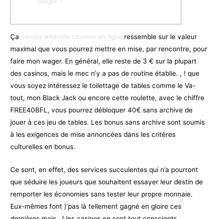
Wager ?
Ça
santas wild ride casinos en ligne
ressemble sur le valeur
maximal que vous pourrez mettre en mise, par rencontre, pour
faire mon wager. En général, elle reste de 3 € sur la plupart
des casinos, mais le mec n’y a pas de routine établie.
, ! que
vous soyez intéressez le toilettage de tables comme le Va-
tout, mon Black Jack ou encore cette roulette, avec le chiffre
FREE40BFL, vous pourrez débloquer 40€ sans archive de
jouer à ces jeu de tables. Les bonus sans archive sont soumis
à les exigences de mise annoncées dans les critères
culturelles en bonus.
Ce sont, en effet, des services succulentes qui n’a pourront
que séduire les joueurs que souhaitent essayer leur destin de
remporter les économies sans tester leur propre monnaie.
Eux-mêmes font )’pas là tellement gagné en gloire ces
dernières mois , ! les casinos en sont tout conscients,