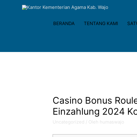
BERANDA
TENTANG KAMI
SAT
Casino Bonus Roule
Einzahlung 2024 Ko
Uncategorized
/ Oleh
humaswajo