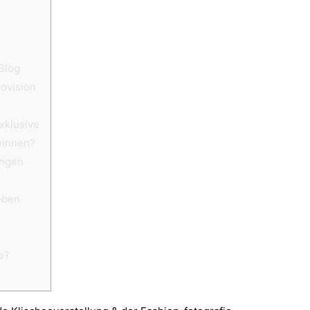
 Blog
rovision
xklusive
winnen?
ungen
eben
e?