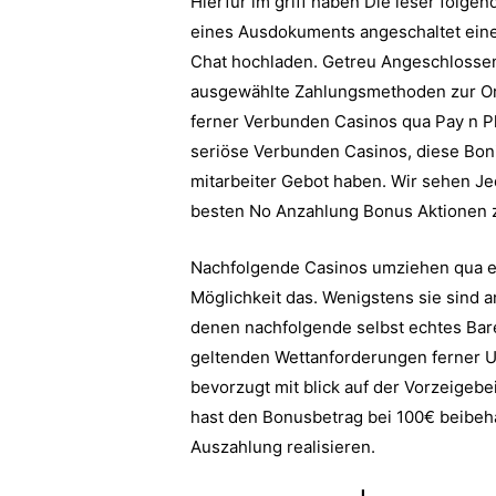
Hierfür im griff haben Die leser folge
eines Ausdokuments angeschaltet eine
Chat hochladen. Getreu Angeschlosse
ausgewählte Zahlungsmethoden zur Ord
ferner Verbunden Casinos qua Pay n Pl
seriöse Verbunden Casinos, diese Boni 
mitarbeiter Gebot haben. Wir sehen Jed
besten No Anzahlung Bonus Aktionen 
Nachfolgende Casinos umziehen qua 
Möglichkeit das. Wenigstens sie sind 
denen nachfolgende selbst echtes Bar
geltenden Wettanforderungen ferner 
bevorzugt mit blick auf der Vorzeigebe
hast den Bonusbetrag bei 100€ beibeh
Auszahlung realisieren.