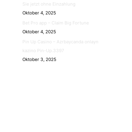
Sie jetzt ohne Einzahlung
Oktober 4, 2025
Bet Pro app – Claim Big Fortune
Oktober 4, 2025
Pin Up Casino – Azrbaycanda onlayn
kazino Pin-Up.3397
Oktober 3, 2025