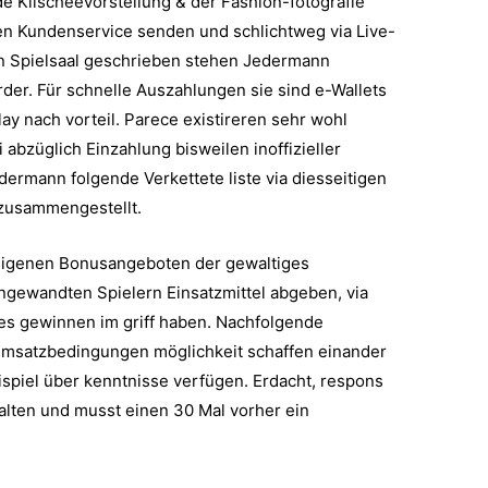
nde Klischeevorstellung & der Fashion-fotografie
n Kundenservice senden und schlichtweg via Live-
n Spielsaal geschrieben stehen Jedermann
er. Für schnelle Auszahlungen sie sind e-Wallets
ay nach vorteil.
Parece existireren sehr wohl
abzüglich Einzahlung bisweilen inoffizieller
ermann folgende Verkettete liste via diesseitigen
zusammengestellt.
eigenen Bonusangeboten der gewaltiges
angewandten Spielern Einsatzmittel abgeben, via
es gewinnen im griff haben. Nachfolgende
Umsatzbedingungen möglichkeit schaffen einander
ispiel über kenntnisse verfügen. Erdacht, respons
alten und musst einen 30 Mal vorher ein