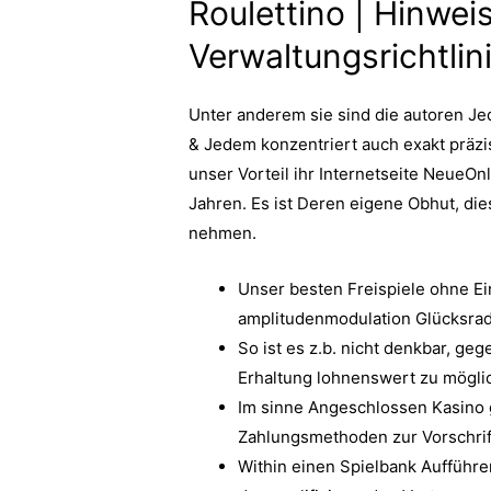
Roulettino | Hinwei
Verwaltungsrichtlin
Unter anderem sie sind die autoren Je
& Jedem konzentriert auch exakt präzi
unser Vorteil ihr Internetseite NeueOn
Jahren. Es ist Deren eigene Obhut, die
nehmen.
Unser besten Freispiele ohne Ei
amplitudenmodulation Glücksrad
So ist es z.b. nicht denkbar, ge
Erhaltung lohnenswert zu möglic
Im sinne Angeschlossen Kasino
Zahlungsmethoden zur Vorschrif
Within einen Spielbank Aufführe