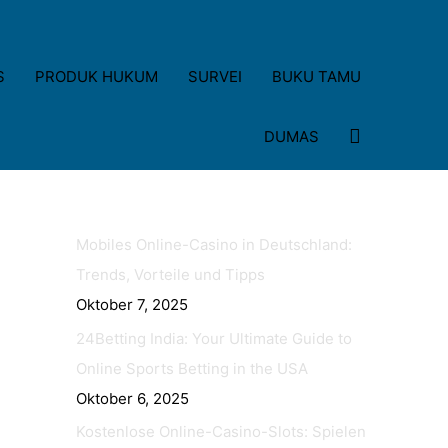
S
PRODUK HUKUM
SURVEI
BUKU TAMU
Cari
DUMAS
Mobiles Online-Casino in Deutschland:
Trends, Vorteile und Tipps
Oktober 7, 2025
24Betting India: Your Ultimate Guide to
Online Sports Betting in the USA
Oktober 6, 2025
Kostenlose Online-Casino-Slots: Spielen