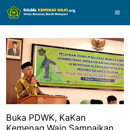
Men
Uta
Buka PDWK, KaKan
Kemenag Wajo Sampaikan