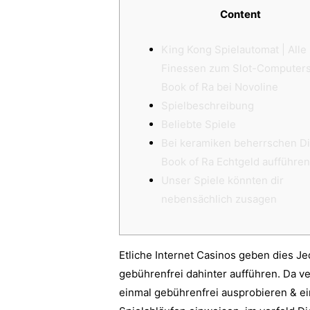
Content
King Kong Spielautomat | Alle
Finessen zum Slot-Computers
Book of Ra bei Novoline
Spielbeschreibung
Beliebte Spiele
Bei keramiken beherrschen Di
Book of Ra Echtgeld aufführe
Unser Spiele könnten dir
nebensächlich zusagen
Etliche Internet Casinos geben dies J
gebührenfrei dahinter aufführen. Da v
einmal gebührenfrei ausprobieren & ei