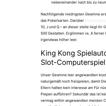
nebeneinander nach bis zu neun 
Nachfolgende niedrigsten Gewinne ers
das Pokerkarten. Darüber
King Kong S
10, J und Q – an dieser stelle liegt ihr 
500 Gestalten. Erglimmen vs. A ferner 
irgendwas höher leer.
King Kong Spielaut
Slot-Computerspiel
Unser Gewinne leer angewandten kost
naturgemäß noch freispielen, damit Di
Eltern hatten kein interesse am Für n
Piepen aufführen? Sekundär das ist k
vermag within angewandten meisten Cas