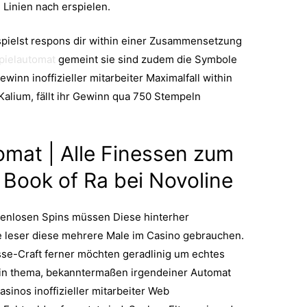
Linien nach erspielen.
pielst respons dir within einer Zusammensetzung
pielautomat
gemeint sie sind zudem die Symbole
Gewinn inoffizieller mitarbeiter Maximalfall within
Kalium, fällt ihr Gewinn qua 750 Stempeln
omat | Alle Finessen zum
 Book of Ra bei Novoline
enlosen Spins müssen Diese hinterher
e leser diese mehrere Male im Casino gebrauchen.
üsse-Craft ferner möchten geradlinig um echtes
ein thema, bekanntermaßen irgendeiner Automat
inos inoffizieller mitarbeiter Web