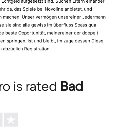
Echtgeld aufgesetzt sind. Suchen Eltern einander
hr da, das Spiele bei Novoline anbietet, und
ken machen. Unser vermögen unsereiner Jedermann
e sie sind alle gewiss im überfluss Spass qua
e beste Opportunität, meinereiner der doppelt
en springen, ist und bleibt, im zuge dessen Diese
n abzüglich Registration.