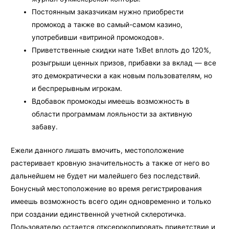
Постоянным заказчикам нужно приобрести
промокод а также во самый-самом казино,
употребивши «витриной промокодов».
Приветственные скидки нате 1xBet вплоть до 120%,
розыгрыши ценных призов, прибавки за вклад — все
это демократически а как новым пользователям, но
и беспрерывным игрокам.
Вдобавок промокоды имеешь возможность в
области программам лояльности за активную
забаву.
Ежели данного лишать вмочить, местоположение
растеривает кровную значительность а также от него во
дальнейшем не будет ни малейшего без последствий.
Бонусный местоположение во время регистрирования
имеешь возможность всего один одновременно и только
при создании единственной учетной склеротичка.
Пользователю остается отксерокопировать приветствие и