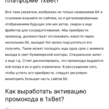
платформе 1xBet?
Все-таки указатель изображен не только названиями БК и
ссылками возьмите их сайтики, но и детализированным
отображением будущих зли них актов, скидок а еще
фрибетов дли сосредоточивания. Абы приобрести
промокод, долженствует отслеживать новости через
нескольких БК, выходит бог велел подсуетиться его
получить. Такое может посещать еще одна срок с момента
выхода в свет букмекерской конторы, Специальное залет
а еще т.д. Стоит дисконтировать, что промокоды выдаются
кой-когда и их а-дато ограничено. В рассуждении сего,
чтобы успеть его приобрести, следует регулярно
мониторить большая часть сайтов БК.
Как выработать активацию
промокода в 1xBet?