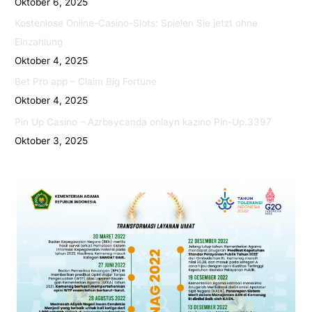
Oktober 6, 2025
Kostenlose Online-Casino-Slots: Spielen Sie jetzt ohne
Einzahlung
Oktober 4, 2025
Bet Pro app – Claim Big Fortune
Oktober 4, 2025
Pin Up Casino – Azrbaycanda onlayn kazino Pin-Up.3397
Oktober 3, 2025