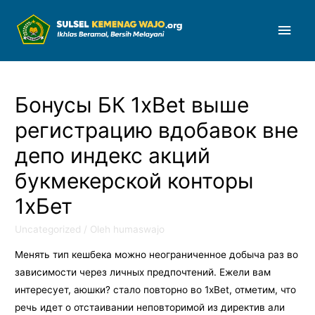
Men
Uta
Бонусы БК 1xBet выше
регистрацию вдобавок вне
депо индекс акций
букмекерской конторы
1хБет
Uncategorized
/ Oleh
humaswajo
Менять тип кешбека можно неограниченное добыча раз во
зависимости через личных предпочтений. Ежели вам
интересует, аюшки? стало повторно во 1xBet, отметим, что
речь идет о отстаивании неповторимой из директив али