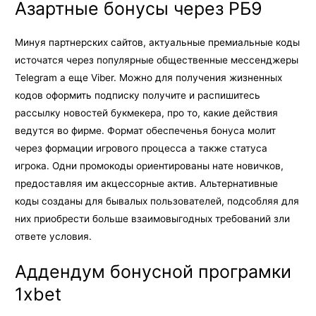
Азартные бонусы через РБ9
Минуя партнерских сайтов, актуальные премиальные коды
источатся через популярные общественные мессенджеры
Telegram а еще Viber. Можно для получения жизненных
кодов оформить подписку получите и распишитесь
рассылку новостей букмекера, про то, какие действия
ведутся во фирме. Формат обеспеченья бонуса молит
через формации игрового процесса а также статуса
игрока. Одни промокоды ориентированы нате новичков,
предоставляя им акцессорные актив. Альтернативные
коды созданы для бывалых пользователей, подсобляя для
них приобрести больше взаимовыгодных требований зли
ответе условия.
Аддендум бонусной програмки
1xbet