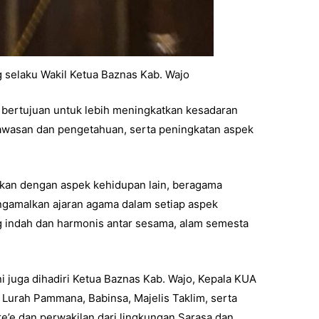
 selaku Wakil Ketua Baznas Kab. Wajo
i bertujuan untuk lebih meningkatkan kesadaran
awasan dan pengetahuan, serta peningkatan aspek
hkan dengan aspek kehidupan lain, beragama
engamalkan ajaran agama dalam setiap aspek
g indah dan harmonis antar sesama, alam semesta
i juga dihadiri Ketua Baznas Kab. Wajo, Kepala KUA
Lurah Pammana, Babinsa, Majelis Taklim, serta
re’e dan perwakilan dari lingkungan Sarasa dan