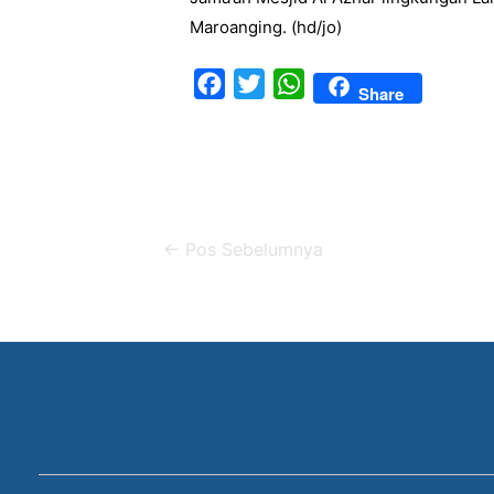
Maroanging. (hd/jo)
F
T
W
Share
a
w
h
c
i
a
e
t
t
b
t
s
o
e
A
Navigasi
←
Pos Sebelumnya
o
r
p
pos
k
p