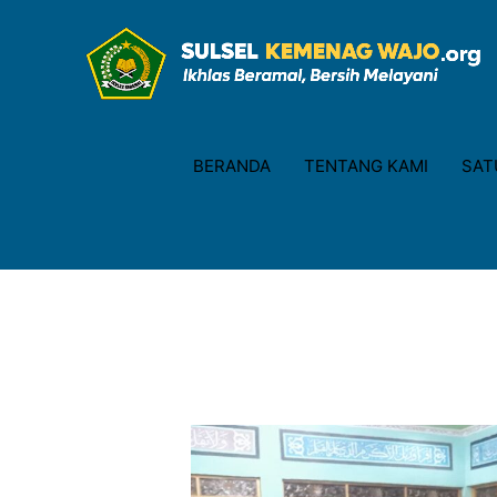
BERANDA
TENTANG KAMI
SAT