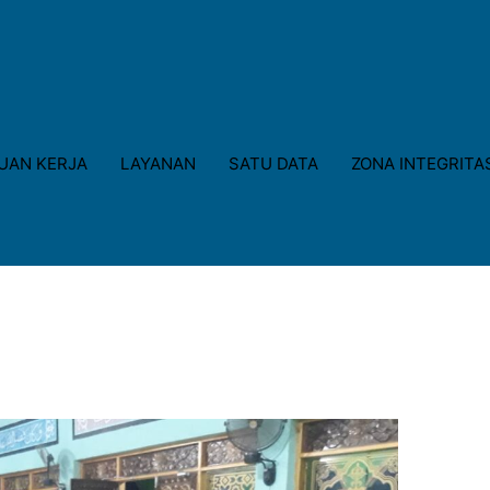
UAN KERJA
LAYANAN
SATU DATA
ZONA INTEGRITA