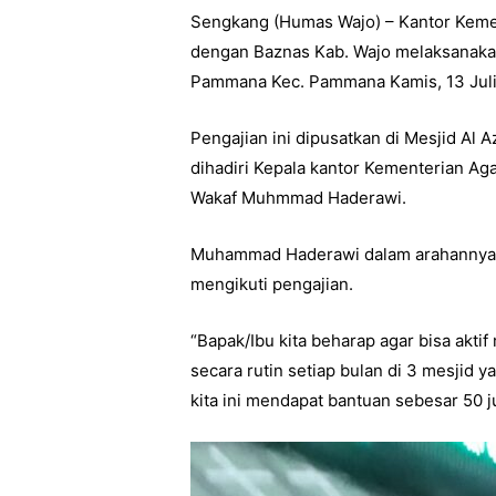
Sengkang (Humas Wajo) – Kantor Kem
dengan Baznas Kab. Wajo melaksanaka
Pammana Kec. Pammana Kamis, 13 Jul
Pengajian ini dipusatkan di Mesjid Al
dihadiri Kepala kantor Kementerian Ag
Wakaf Muhmmad Haderawi.
Muhammad Haderawi dalam arahannya me
mengikuti pengajian.
“Bapak/Ibu kita beharap agar bisa aktif
secara rutin setiap bulan di 3 mesjid
kita ini mendapat bantuan sebesar 50 