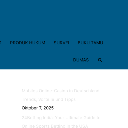
S
PRODUK HUKUM
SURVEI
BUKU TAMU
Cari
DUMAS
Mobiles Online-Casino in Deutschland:
Trends, Vorteile und Tipps
Oktober 7, 2025
24Betting India: Your Ultimate Guide to
Online Sports Betting in the USA