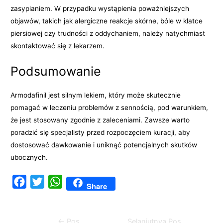
zasypianiem. W przypadku wystąpienia poważniejszych
objawów, takich jak alergiczne reakcje skórne, bóle w klatce
piersiowej czy trudności z oddychaniem, należy natychmiast
skontaktować się z lekarzem.
Podsumowanie
Armodafinil jest silnym lekiem, który może skutecznie
pomagać w leczeniu problemów z sennością, pod warunkiem,
że jest stosowany zgodnie z zaleceniami. Zawsze warto
poradzić się specjalisty przed rozpoczęciem kuracji, aby
dostosować dawkowanie i uniknąć potencjalnych skutków
ubocznych.
F
T
W
Share
a
w
h
c
i
a
Navigasi
←
Pos
Selanjutnya Pos