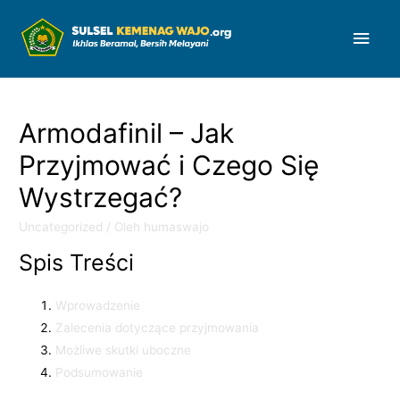
Men
Uta
Armodafinil – Jak
Przyjmować i Czego Się
Wystrzegać?
Uncategorized
/ Oleh
humaswajo
Spis Treści
Wprowadzenie
Zalecenia dotyczące przyjmowania
Możliwe skutki uboczne
Podsumowanie