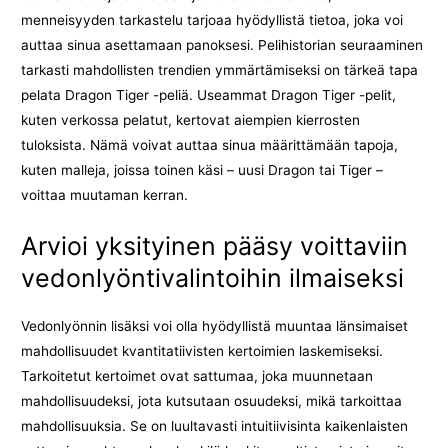
menneisyyden tarkastelu tarjoaa hyödyllistä tietoa, joka voi
auttaa sinua asettamaan panoksesi. Pelihistorian seuraaminen
tarkasti mahdollisten trendien ymmärtämiseksi on tärkeä tapa
pelata Dragon Tiger -peliä. Useammat Dragon Tiger -pelit,
kuten verkossa pelatut, kertovat aiempien kierrosten
tuloksista. Nämä voivat auttaa sinua määrittämään tapoja,
kuten malleja, joissa toinen käsi – uusi Dragon tai Tiger –
voittaa muutaman kerran.
Arvioi yksityinen pääsy voittaviin
vedonlyöntivalintoihin ilmaiseksi
Vedonlyönnin lisäksi voi olla hyödyllistä muuntaa länsimaiset
mahdollisuudet kvantitatiivisten kertoimien laskemiseksi.
Tarkoitetut kertoimet ovat sattumaa, joka muunnetaan
mahdollisuudeksi, jota kutsutaan osuudeksi, mikä tarkoittaa
mahdollisuuksia. Se on luultavasti intuitiivisinta kaikenlaisten