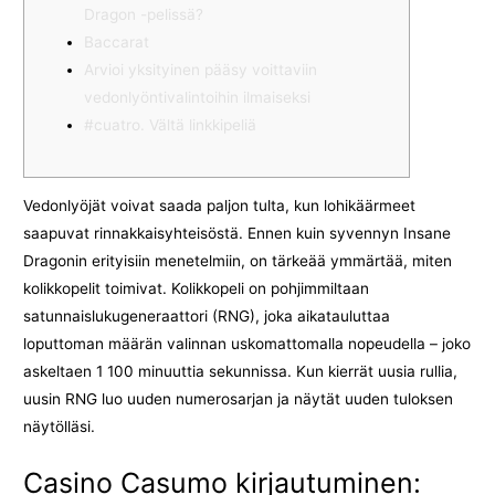
Dragon -pelissä?
Baccarat
Arvioi yksityinen pääsy voittaviin
vedonlyöntivalintoihin ilmaiseksi
#cuatro. Vältä linkkipeliä
Vedonlyöjät voivat saada paljon tulta, kun lohikäärmeet
saapuvat rinnakkaisyhteisöstä. Ennen kuin syvennyn Insane
Dragonin erityisiin menetelmiin, on tärkeää ymmärtää, miten
kolikkopelit toimivat. Kolikkopeli on pohjimmiltaan
satunnaislukugeneraattori (RNG), joka aikatauluttaa
loputtoman määrän valinnan uskomattomalla nopeudella – joko
askeltaen 1 100 minuuttia sekunnissa.
Kun kierrät uusia rullia,
uusin RNG luo uuden numerosarjan ja näytät uuden tuloksen
näytölläsi.
Casino Casumo kirjautuminen: