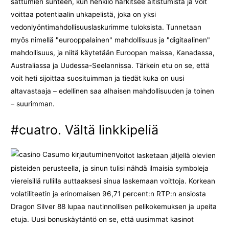
sattumien suhteen, kun henkilö harkitsee altistumista ja voit
voittaa potentiaalin uhkapelistä, joka on yksi
vedonlyöntimahdollisuuslaskurimme tuloksista. Tunnetaan
myös nimellä "eurooppalainen" mahdollisuus ja "digitaalinen"
mahdollisuus, ja niitä käytetään Euroopan maissa, Kanadassa,
Australiassa ja Uudessa-Seelannissa. Tärkein etu on se, että
voit heti sijoittaa suosituimman ja tiedät kuka on uusi
altavastaaja – edellinen saa alhaisen mahdollisuuden ja toinen
– suurimman.
#cuatro. Vältä linkkipeliä
Voitot lasketaan jäljellä olevien
pisteiden perusteella, ja sinun tulisi nähdä ilmaisia ​​symboleja
viereisillä rullilla auttaaksesi sinua laskemaan voittoja. Korkean
volatiliteetin ja erinomaisen 96,71 percent:n RTP:n ansiosta
Dragon Silver 88 lupaa nautinnollisen pelikokemuksen ja upeita
etuja. Uusi bonuskäytäntö on se, että uusimmat kasinot