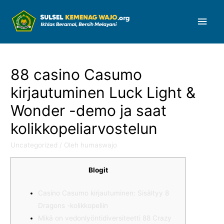
Men
Uta
88 casino Casumo
kirjautuminen Luck Light &
Wonder -demo ja saat
kolikkopeliarvostelun
Uncategorized
/ Oleh
humaswajo
Blogit
Casino Casumo kirjautuminen: Sisältyy 8
Dragons -kolikkopeliin
Mikä on vedonlyöntidiversiteetti 88 Crazy