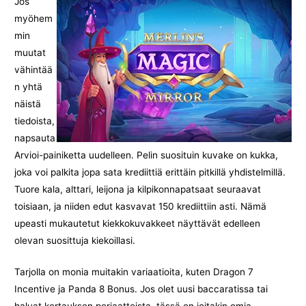
Jos
myöhem
min
muutat
vähintää
n yhtä
näistä
tiedoista,
napsauta
Arvioi-painiketta uudelleen. Pelin suosituin kuvake on kukka,
joka voi palkita jopa sata krediittiä erittäin pitkillä yhdistelmillä.
Tuore kala, alttari, leijona ja kilpikonnapatsaat seuraavat
toisiaan, ja niiden edut kasvavat 150 krediittiin asti. Nämä
upeasti mukautetut kiekkokuvakkeet näyttävät edelleen
olevan suosittuja kiekoillasi.
Tarjolla on monia muitakin variaatioita, kuten Dragon 7
Incentive ja Panda 8 Bonus. Jos olet uusi baccaratissa tai