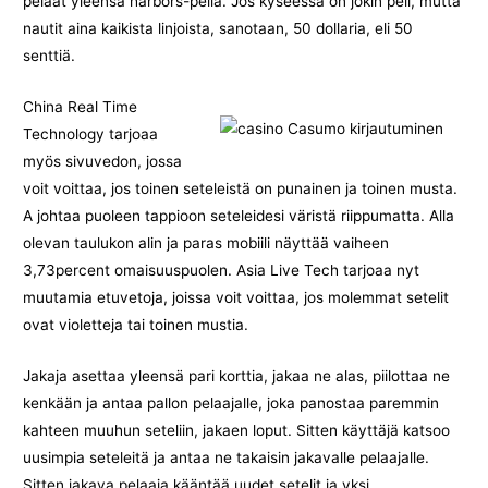
pelaat yleensä harbors-peliä. Jos kyseessä on jokin peli, mutta
nautit aina kaikista linjoista, sanotaan, 50 dollaria, eli 50
senttiä.
China Real Time
Technology tarjoaa
myös sivuvedon, jossa
voit voittaa, jos toinen seteleistä on punainen ja toinen musta.
A johtaa puoleen tappioon seteleidesi väristä riippumatta. Alla
olevan taulukon alin ja paras mobiili näyttää vaiheen
3,73percent omaisuuspuolen. Asia Live Tech tarjoaa nyt
muutamia etuvetoja, joissa voit voittaa, jos molemmat setelit
ovat violetteja tai toinen mustia.
Jakaja asettaa yleensä pari korttia, jakaa ne alas, piilottaa ne
kenkään ja antaa pallon pelaajalle, joka panostaa paremmin
kahteen muuhun seteliin, jakaen loput. Sitten käyttäjä katsoo
uusimpia seteleitä ja antaa ne takaisin jakavalle pelaajalle.
Sitten jakava pelaaja kääntää uudet setelit ja yksi