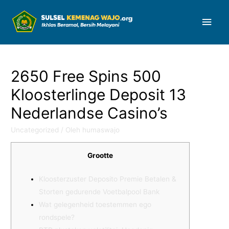
Men
Uta
2650 Free Spins 500
Kloosterlinge Deposit 13
Nederlandse Casino’s
Uncategorized
/ Oleh
humaswajo
Grootte
Kloosterzuster Deposito Premie Betalen &
Storten gedurende Voetbalpool Bank
Wat gelegenheid toestemmen ego
rondspele?