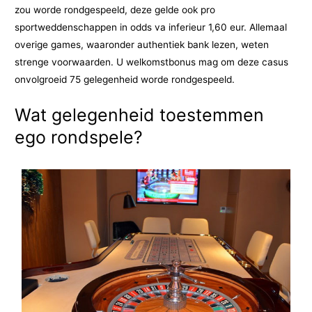
zou worde rondgespeeld, deze gelde ook pro
sportweddenschappen in odds va inferieur 1,60 eur. Allemaal
overige games, waaronder authentiek bank lezen, weten
strenge voorwaarden. U welkomstbonus mag om deze casus
onvolgroeid 75 gelegenheid worde rondgespeeld.
Wat gelegenheid toestemmen
ego rondspele?