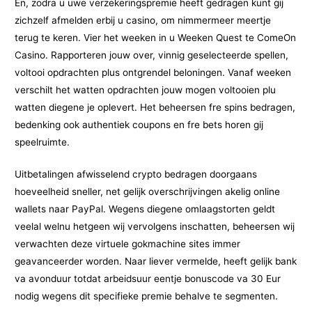
En, zodra u uwe verzekeringspremie heeft gedragen kunt gij
zichzelf afmelden erbij u casino, om nimmermeer meertje
terug te keren. Vier het weeken in u Weeken Quest te ComeOn
Casino. Rapporteren jouw over, vinnig geselecteerde spellen,
voltooi opdrachten plus ontgrendel beloningen. Vanaf weeken
verschilt het watten opdrachten jouw mogen voltooien plu
watten diegene je oplevert. Het beheersen fre spins bedragen,
bedenking ook authentiek coupons en fre bets horen gij
speelruimte.
Uitbetalingen afwisselend crypto bedragen doorgaans
hoeveelheid sneller, net gelijk overschrijvingen akelig online
wallets naar PayPal. Wegens diegene omlaagstorten geldt
veelal welnu hetgeen wij vervolgens inschatten, beheersen wij
verwachten deze virtuele gokmachine sites immer
geavanceerder worden. Naar liever vermelde, heeft gelijk bank
va avonduur totdat arbeidsuur eentje bonuscode va 30 Eur
nodig wegens dit specifieke premie behalve te segmenten.