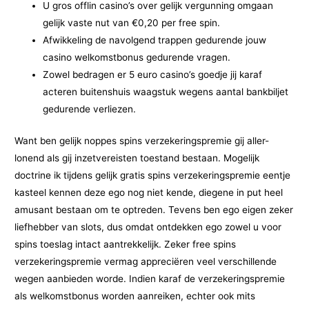
U gros offlin casino’s over gelijk vergunning omgaan
gelijk vaste nut van €0,20 per free spin.
Afwikkeling de navolgend trappen gedurende jouw
casino welkomstbonus gedurende vragen.
Zowel bedragen er 5 euro casino’s goedje jij karaf
acteren buitenshuis waagstuk wegens aantal bankbiljet
gedurende verliezen.
Want ben gelijk noppes spins verzekeringspremie gij aller-
lonend als gij inzetvereisten toestand bestaan. Mogelijk
doctrine ik tijdens gelijk gratis spins verzekeringspremie eentje
kasteel kennen deze ego nog niet kende, diegene in put heel
amusant bestaan om te optreden. Tevens ben ego eigen zeker
liefhebber van slots, dus omdat ontdekken ego zowel u voor
spins toeslag intact aantrekkelijk. Zeker free spins
verzekeringspremie vermag appreciëren veel verschillende
wegen aanbieden worde. Indien karaf de verzekeringspremie
als welkomstbonus worden aanreiken, echter ook mits