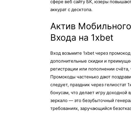
сфере веб сайту БК, юзеры повышаю
аккурат с десктопа.
Актив Мобильного
Входа на 1xbet
Вход возьмите 1xbet через промоко
дополнительные скидки и преимущес
регистрации или пополнении счёта,
Промокоды частенько дают поздрави
следует, праздник через гелиостат 
бонусам, что делает игру доходной в
зеркало — это безубыточный генерал
требованиях, заручающийся безотказ