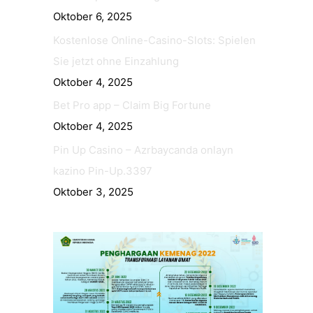
Oktober 6, 2025
Kostenlose Online-Casino-Slots: Spielen
Sie jetzt ohne Einzahlung
Oktober 4, 2025
Bet Pro app – Claim Big Fortune
Oktober 4, 2025
Pin Up Casino – Azrbaycanda onlayn
kazino Pin-Up.3397
Oktober 3, 2025