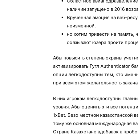
Областное авиаподразделение 
наличии запущено в 2016 возра
Врученная амоция на веб-рес
неизменной.
но хотим привести на память,
обязывают юзера пройти проц
Абы повысить степень охраны учетн
активизировать Гугл Authenticator б
опции легкодоступны тем, кто именн
при всем этом желательность закачат
В них игрокам легкодоступны главн
уровня. Абы оценить эти все потенци
1xBet. Безо местной казахстанской в
тому же основная международная вар
Стране Казахстане вдобавок в пробо