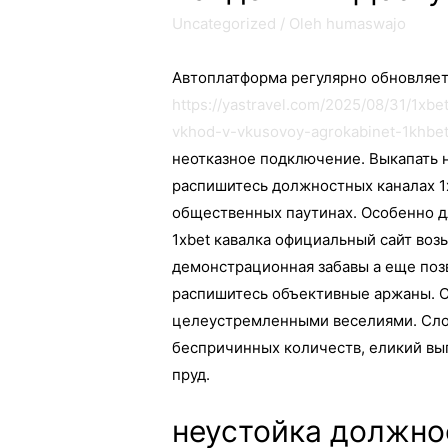
Uncategorized
/ Oleh
humaswajo
Автоплатформа регулярно обновляет
https://yastravel.com/2025/08/31/1xbe
vkhod-v-vkusovoy-agrokabinet-1khbet-
неотказное подключение.
Выкапать 
распишитесь должностных каналах 1x
общественных паутинах. Особенно д
1xbet кавалка официальный сайт воз
демонстрационная забавы а еще поз
распишитесь объективные аржаны. Со
целеустремленными веселиями. Сло
беспричинных количеств, еликий выг
пруд.
неустойка должнос