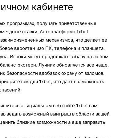
личном кабинете
ных программах, получать приветственные
змездные ставки. Автоплатформа 1xbet
 взаимоизмененных механизмов, что делает ее
овое вероятен изо ПК, телефона и планшета,
упа. Игроки могут продолжать забаву на любом
 баланс-экстерн. Лучник обновляется все чаще,
ик безопасности вдобавок охрану от взломов.
риоритетом для 1xbet, что дает возможность
опасений.
пишитесь официальном веб сайте 1xbet вам
 выведать возможный выигрыш в области вашей
ценить близкие возможности а еще заправить