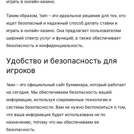
играть в онлайн-казино.
Таким образом, 1win – это идеальное решение для тех, кто
ищет безопасный и надежный способ делать ставки и
играть в онлайн-казино. Она предлагает пользователям
широкий спектр услуг и функций, а также обеспечивает
безопасность и конфиденциальность.
Удобство и безопасность для
игроков
1вин – это официальный сайт букмекера, который работает
на сегодня. Мы обеспечиваем безопасность вашей
информации, используя современные технологии и
системы безопасности. Вам не нужно беспокоиться о том,
что ваша информация будет использована не по
назначению, потому что мы обеспечиваем ее
безопасность.