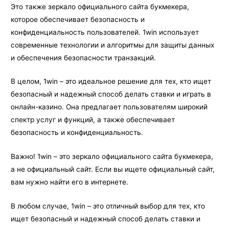
Это также зеркало официального сайта букмекера,
которое обеспечивает безопасность и
конфиденциальность пользователей. 1win использует
современные технологии и алгоритмы для защиты данных
и обеспечения безопасности транзакций.
В целом, 1win – это идеальное решение для тех, кто ищет
безопасный и надежный способ делать ставки и играть в
онлайн-казино. Она предлагает пользователям широкий
спектр услуг и функций, а также обеспечивает
безопасность и конфиденциальность.
Важно! 1win – это зеркало официального сайта букмекера,
а не официальный сайт. Если вы ищете официальный сайт,
вам нужно найти его в интернете.
В любом случае, 1win – это отличный выбор для тех, кто
ищет безопасный и надежный способ делать ставки и