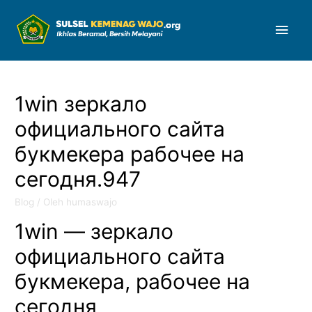
Men
Uta
1win зеркало
официального сайта
букмекера рабочее на
сегодня.947
Blog
/ Oleh
humaswajo
1win — зеркало
официального сайта
букмекера, рабочее на
сегодня