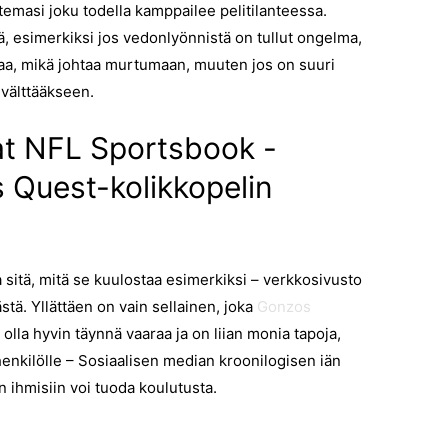
temasi joku todella kamppailee pelitilanteessa.
ää, esimerkiksi jos vedonlyönnistä on tullut ongelma,
avaa, mikä johtaa murtumaan, muuten jos on suuri
 välttääkseen.
at NFL Sportsbook -
 Quest-kolikkopelin
 sitä, mitä se kuulostaa esimerkiksi – verkkosivusto
stä. Yllättäen on vain sellainen, joka
Gonzos
 olla hyvin täynnä vaaraa ja on liian monia tapoja,
henkilölle – Sosiaalisen median kroonilogisen iän
n ihmisiin voi tuoda koulutusta.