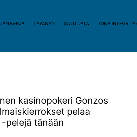
UAN KERJA
LAYANAN
SATU DATA
ZONA INTEGRITA
ainen kasinopokeri Gonzos
ilmaiskierrokset pelaa
P -pelejä tänään