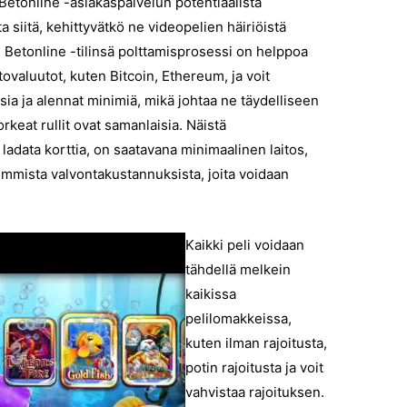
 Betonline -asiakaspalvelun potentiaalista
siitä, kehittyvätkö ne videopelien häiriöistä
Betonline -tilinsä polttamisprosessi on helppoa
tovaluutot, kuten Bitcoin, Ethereum, ja voit
uksia ja alennat minimiä, mikä johtaa ne täydelliseen
orkeat rullit ovat samanlaisia. Näistä
t ladata korttia, on saatavana minimaalinen laitos,
uusimmista valvontakustannuksista, joita voidaan
Kaikki peli voidaan
tähdellä melkein
kaikissa
pelilomakkeissa,
kuten ilman rajoitusta,
potin rajoitusta ja voit
vahvistaa rajoituksen.