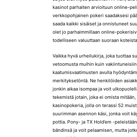
kasinot parhaiten arvioituun online-peli
verkkopohjainen pokeri saadaksesi pääsi
saada kaikki sisäiset ja onnistuneet suu
olet jo parhaimmillaan online-pokeris
todelliseen valuuttaan suoraan koteist
Vaikka hyvä urheilukirja, joka tuottaa s
vetoomusta muihin kuin vakiintuneisiin
kaatumisvaatimusten avulla hyödyntäm
merkityksetöntä. Ne henkilöiden asiakkaa
jonkin aikaa isompaa ja voit ulkopuolel
tekemistä jotain, joka ei omista mitään
kasinopokeria, jolla on terassi 52 muist
suurimman asennon käsi, jonka voit käytt
pottia. Pony- ja TX Hold’em -peleistään
bändinsä ja voit pelaamisen, mutta jot