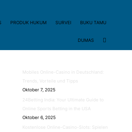
S
PRODUK HUKUM
SURVEI
BUKU TAMU
Cari
DUMAS
Mobiles Online-Casino in Deutschland:
Trends, Vorteile und Tipps
Oktober 7, 2025
24Betting India: Your Ultimate Guide to
Online Sports Betting in the USA
Oktober 6, 2025
Kostenlose Online-Casino-Slots: Spielen