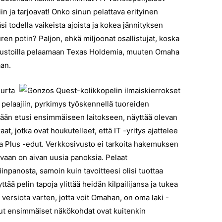
in ja tarjoavat! Onko sinun pelattava erityinen
 todella vaikeista ajoista ja kokea jännityksen
ren potin? Paljon, ehkä miljoonat osallistujat, koska
ivustoilla pelaamaan Texas Holdemia, muuten Omaha
aan.
uurta
 pelaajiin, pyrkimys työskennellä tuoreiden
ään etusi ensimmäiseen laitokseen, näyttää olevan
t, jotka ovat houkutelleet, että IT -yritys ajattelee
la Plus -edut. Verkkosivusto ei tarkoita hakemuksen
, vaan on aivan uusia panoksia. Pelaat
iinpanosta, samoin kuin tavoitteesi olisi tuottaa
ää pelin tapoja ylittää heidän kilpailijansa ja tukea
 versiota varten, jotta voit Omahan, on oma laki -
kut ensimmäiset näkökohdat ovat kuitenkin