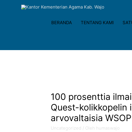
BERANDA
TENTANG KAMI
SAT
100 prosenttia ilm
Quest-kolikkopelin 
arvovaltaisia ​​WSO
Uncategorized
/ Oleh
humaswajo