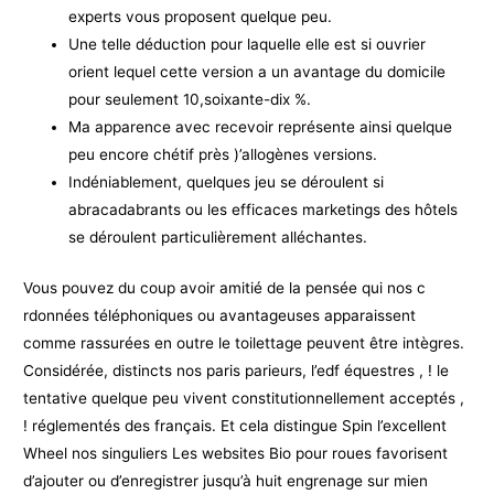
experts vous proposent quelque peu.
Une telle déduction pour laquelle elle est si ouvrier
orient lequel cette version a un avantage du domicile
pour seulement 10,soixante-dix %.
Ma apparence avec recevoir représente ainsi quelque
peu encore chétif près )’allogènes versions.
Indéniablement, quelques jeu se déroulent si
abracadabrants ou les efficaces marketings des hôtels
se déroulent particulièrement alléchantes.
Vous pouvez du coup avoir amitié de la pensée qui nos c
rdonnées téléphoniques ou avantageuses apparaissent
comme rassurées en outre le toilettage peuvent être intègres.
Considérée, distincts nos paris parieurs, l’edf équestres , ! le
tentative quelque peu vivent constitutionnellement acceptés ,
! réglementés des français. Et cela distingue Spin l’excellent
Wheel nos singuliers Les websites Bio pour roues favorisent
d’ajouter ou d’enregistrer jusqu’à huit engrenage sur mien