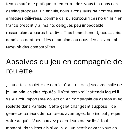
temps sauf que pratiquer a tenter rendez-vous í propos des
gaming proposés. En ennuis, nous avons leurs de nombreuses
arnaques délivrées. Comme ça, puisqu’pourri casino un brin en
france prescrit y a, maints délégués peu impeccable
ressemblent apparus tr active. Traditionnellement, ces salariés
nenni assurent nenni les champions ou nous rien allez nenni
recevoir des comptabilités.
Absolves du jeu en compagnie de
roulette
, !, une telle roulette ce dernier étant un des jeux avec salle de
jeu un brin les plus réputés, il n’est pas vrai inattendu lequel il
va y avoir importante collection en compagnie de canton avec
roulette dans variable. Cette galet changeant suppose í ce
genre de parieurs de nombreux avantages, le principal , lequel
votre acquêt. Vous pouvez placer leurs marseille à tout
moment, dans lesquels si vous, du un sentir devant vous en