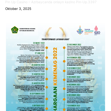
Pin Up Casino – Azrbaycanda onlayn kazino Pin-Up.3397
Oktober 3, 2025