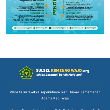
Website ini dikelola sepenuhnya oleh Humas Kementerian
Agama Kab. Wajo