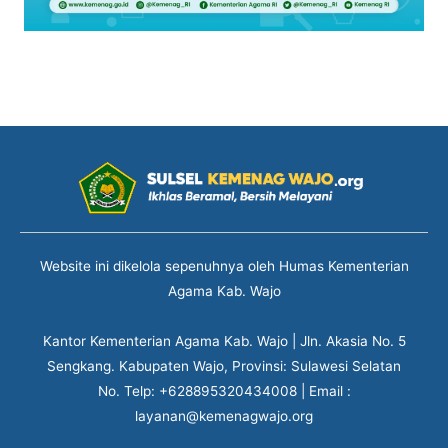
Website ini dikelola sepenuhnya oleh Humas Kementerian
Agama Kab. Wajo
Kantor Kementerian Agama Kab. Wajo | Jln. Akasia No. 5
Sengkang. Kabupaten Wajo, Provinsi: Sulawesi Selatan
No. Telp: +628895320434008 | Email :
layanan@kemenagwajo.org