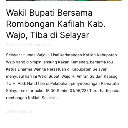
Wakil Bupati Bersama
Rombongan Kafilah Kab.
Wajo, Tiba di Selayar
Berita
/ Oleh
humaswajo
Selayar (Humas Wajo) – Usai kedatangan Kafilah Kabupaten
Wajo yang dipimpin lansung Kakan Kemenag, bersama Ibu
Ketua Dharma Wanita Persatuan di Kabupaten Selayar,
menyusul hari ini Wakil Bupati Wajo H. Amran SE dan Kabsug
TU H. Abd. Hafid tiba di Pelabuhan penyeberangan Pamatata
Selayar sekitar pukul 15.00 Senin (01/05/23) Turut hadir pada
rombongan Kafilah Seleksi …
Wakil
Selengkapnya »
Bupati
Bersama