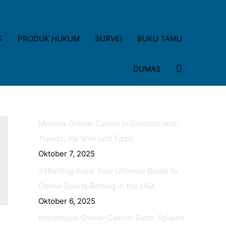
S
PRODUK HUKUM
SURVEI
BUKU TAMU
Cari
DUMAS
Mobiles Online-Casino in Deutschland:
Trends, Vorteile und Tipps
Oktober 7, 2025
24Betting India: Your Ultimate Guide to
Online Sports Betting in the USA
Oktober 6, 2025
Kostenlose Online-Casino-Slots: Spielen