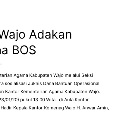
Wajo Adakan
ana BOS
o
terian Agama Kabupaten Wajo melalui Seksi
 sosialisasi Juknis Dana Bantuan Operasional
gan Kantor Kementerian Agama Kabupaten Wajo.
23/01/20) pukul 13.00 Wita. di Aula Kantor
 Hadir Kepala Kantor Kemenag Wajo H. Anwar Amin,