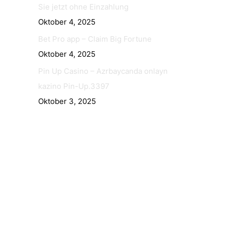
Sie jetzt ohne Einzahlung
Oktober 4, 2025
Bet Pro app – Claim Big Fortune
Oktober 4, 2025
Pin Up Casino – Azrbaycanda onlayn
kazino Pin-Up.3397
Oktober 3, 2025