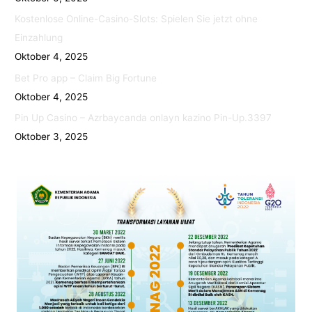
Kostenlose Online-Casino-Slots: Spielen Sie jetzt ohne
Einzahlung
Oktober 4, 2025
Bet Pro app – Claim Big Fortune
Oktober 4, 2025
Pin Up Casino – Azrbaycanda onlayn kazino Pin-Up.3397
Oktober 3, 2025