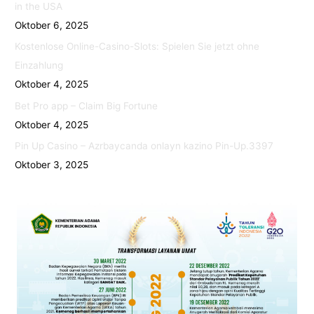
Paria
in the USA
Oktober 6, 2025
Kostenlose Online-Casino-Slots: Spielen Sie jetzt ohne
Einzahlung
Oktober 4, 2025
Bet Pro app – Claim Big Fortune
Oktober 4, 2025
Pin Up Casino – Azrbaycanda onlayn kazino Pin-Up.3397
Oktober 3, 2025