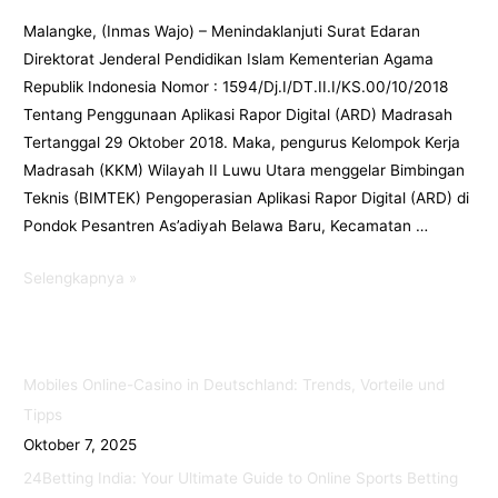
Malangke, (Inmas Wajo) – Menindaklanjuti Surat Edaran
Direktorat Jenderal Pendidikan Islam Kementerian Agama
Republik Indonesia Nomor : 1594/Dj.I/DT.II.I/KS.00/10/2018
Tentang Penggunaan Aplikasi Rapor Digital (ARD) Madrasah
Tertanggal 29 Oktober 2018. Maka, pengurus Kelompok Kerja
Madrasah (KKM) Wilayah II Luwu Utara menggelar Bimbingan
Teknis (BIMTEK) Pengoperasian Aplikasi Rapor Digital (ARD) di
Pondok Pesantren As’adiyah Belawa Baru, Kecamatan …
GELAR
Selengkapnya »
BIMTEK
ARD,
KKKM-
Mobiles Online-Casino in Deutschland: Trends, Vorteile und
MTs
Tipps
LUWU
UTARA
Oktober 7, 2025
HADIRKAN
24Betting India: Your Ultimate Guide to Online Sports Betting