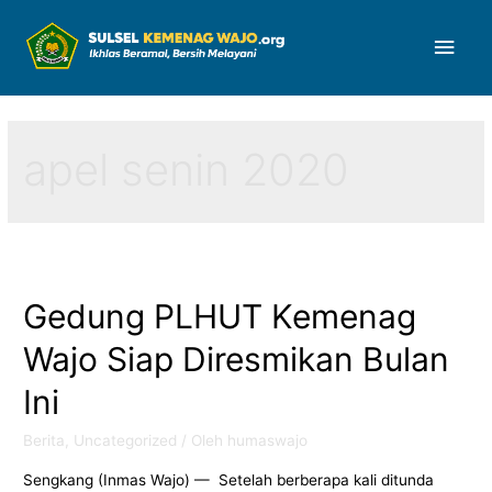
Men
Uta
apel senin 2020
Gedung PLHUT Kemenag
Wajo Siap Diresmikan Bulan
Ini
Berita
,
Uncategorized
/ Oleh
humaswajo
Sengkang (Inmas Wajo) — Setelah berberapa kali ditunda