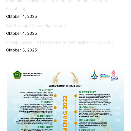
Kostenlose Online-Casino-Slots: Spielen Sie jetzt ohne
Einzahlung
Oktober 4, 2025
Bet Pro app – Claim Big Fortune
Oktober 4, 2025
Pin Up Casino – Azrbaycanda onlayn kazino Pin-Up.3397
Oktober 3, 2025