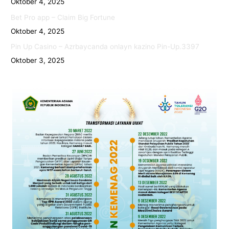
Oktober 4, 2025
Bet Pro app – Claim Big Fortune
Oktober 4, 2025
Pin Up Casino – Azrbaycanda onlayn kazino Pin-Up.3397
Oktober 3, 2025