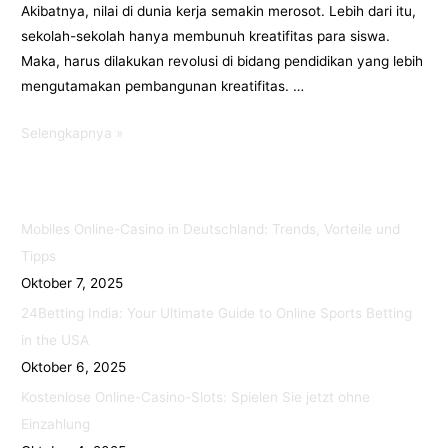
Akibatnya, nilai di dunia kerja semakin merosot. Lebih dari itu,
sekolah-sekolah hanya membunuh kreatifitas para siswa.
Maka, harus dilakukan revolusi di bidang pendidikan yang lebih
mengutamakan pembangunan kreatifitas. …
Inflasi
Selengkapnya »
Gelar
Akademis
Mobiles Online-Casino in Deutschland: Trends, Vorteile und
Tipps
Oktober 7, 2025
24Betting India: Your Ultimate Guide to Online Sports Betting
in the USA
Oktober 6, 2025
Kostenlose Online-Casino-Slots: Spielen Sie jetzt ohne
Einzahlung