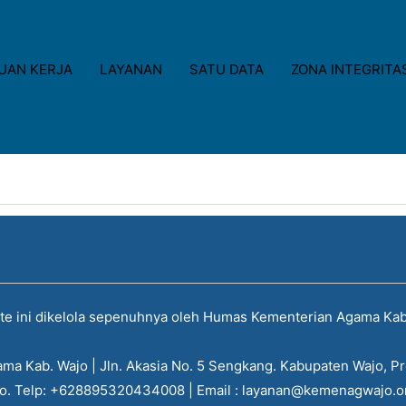
UAN KERJA
LAYANAN
SATU DATA
ZONA INTEGRITA
te ini dikelola sepenuhnya oleh Humas Kementerian Agama Kab
a Kab. Wajo | Jln. Akasia No. 5 Sengkang. Kabupaten Wajo, Pr
o. Telp: +628895320434008 | Email : layanan@kemenagwajo.o