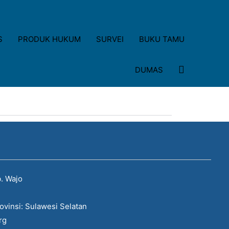
S
PRODUK HUKUM
SURVEI
BUKU TAMU
DUMAS
. Wajo
ovinsi: Sulawesi Selatan
rg