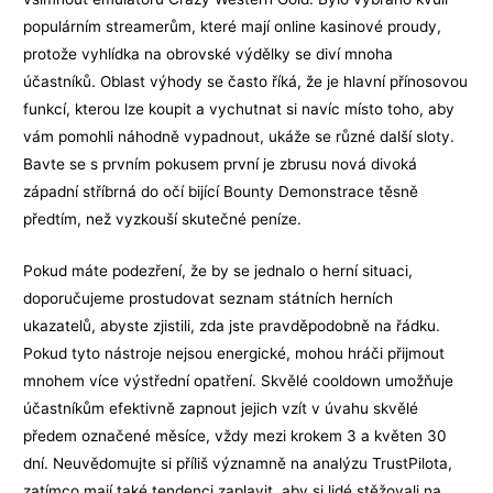
populárním streamerům, které mají online kasinové proudy,
protože vyhlídka na obrovské výdělky se diví mnoha
účastníků. Oblast výhody se často říká, že je hlavní přínosovou
funkcí, kterou lze koupit a vychutnat si navíc místo toho, aby
vám pomohli náhodně vypadnout, ukáže se různé další sloty.
Bavte se s prvním pokusem první je zbrusu nová divoká
západní stříbrná do očí bijící Bounty Demonstrace těsně
předtím, než vyzkouší skutečné peníze.
Pokud máte podezření, že by se jednalo o herní situaci,
doporučujeme prostudovat seznam státních herních
ukazatelů, abyste zjistili, zda jste pravděpodobně na řádku.
Pokud tyto nástroje nejsou energické, mohou hráči přijmout
mnohem více výstřední opatření. Skvělé cooldown umožňuje
účastníkům efektivně zapnout jejich vzít v úvahu skvělé
předem označené měsíce, vždy mezi krokem 3 a květen 30
dní. Neuvědomujte si příliš významně na analýzu TrustPilota,
zatímco mají také tendenci zaplavit, aby si lidé stěžovali na