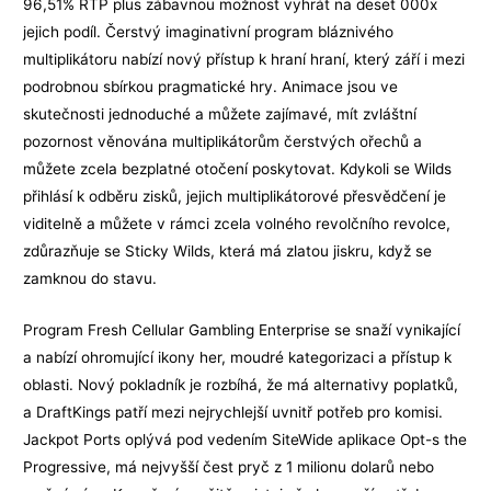
96,51% RTP plus zábavnou možnost vyhrát na deset 000x
jejich podíl. Čerstvý imaginativní program bláznivého
multiplikátoru nabízí nový přístup k hraní hraní, který září i mezi
podrobnou sbírkou pragmatické hry. Animace jsou ve
skutečnosti jednoduché a můžete zajímavé, mít zvláštní
pozornost věnována multiplikátorům čerstvých ořechů a
můžete zcela bezplatné otočení poskytovat. Kdykoli se Wilds
přihlásí k odběru zisků, jejich multiplikátorové přesvědčení je
viditelně a můžete v rámci zcela volného revolčního revolce,
zdůrazňuje se Sticky Wilds, která má zlatou jiskru, když se
zamknou do stavu.
Program Fresh Cellular Gambling Enterprise se snaží vynikající
a nabízí ohromující ikony her, moudré kategorizaci a přístup k
oblasti. Nový pokladník je rozbíhá, že má alternativy poplatků,
a DraftKings patří mezi nejrychlejší uvnitř potřeb pro komisi.
Jackpot Ports oplývá pod vedením SiteWide aplikace Opt-s the
Progressive, má nejvyšší čest pryč z 1 milionu dolarů nebo