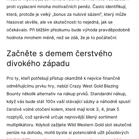
proti vyplacení mnoha motivačních peněz. Často identifikují,
která, protože je velký „bonus za nulové sázení“, který může
hlasovat skvěle, ale ve skutečnosti to nejedná, jak se
očekávalo. Při bližším přezkumu bude výhoda pravděpodobně
hodnota mnohem méně, než se zdá, že je to počáteční.
Začněte s demem čerstvého
divokého západu
Pro ty, kteří potřebují přístup okamžitě k nejvíce finančně
odměňujícímu prvku hry, nabízí Crazy West Gold Blazing
Bounty několik alternativ na nákup prvků. Standardní nákup,
když vás bude stát 100x vaší stávající sázky a náhodně spustí
čerstvé volné otočení kolem, které mají krok 3, 4, jinak 5
rozptylů, což správně určuje nejnovější šílený sortiment
multiplikátoru. Kdykoli zažijete Wild Western Gold slot skutečné
peníze na dohodu, mohli byste si potenciálně užít působivých