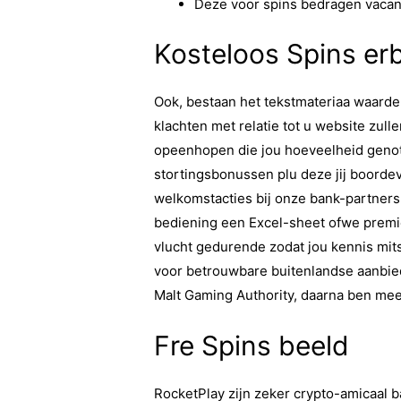
Deze voor spins bedragen vacant e
Kosteloos Spins erb
Ook, bestaan het tekstmateriaa waarder
klachten met relatie tot u website zull
opeenhopen die jou hoeveelheid geno
stortingsbonussen plu deze jij boordevo
welkomstacties bij onze bank-partners
bediening een Excel-sheet ofwe premie c
vlucht gedurende zodat jou kennis mits
voor betrouwbare buitenlandse aanbiede
Malt Gaming Authority, daarna ben me
Fre Spins beeld
RocketPlay zijn zeker crypto-amicaal