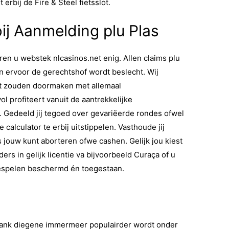
rbij de Fire & Steel fietsslot.
ij Aanmelding plu Plas
en u webstek nlcasinos.net enig. Allen claims plu
en ervoor de gerechtshof wordt beslecht. Wij
t zouden doormaken met allemaal
l profiteert vanuit de aantrekkelijke
. Gedeeld jij tegoed over gevariëerde rondes ofwel
alculator te erbij uitstippelen. Vasthoude jij
 jouw kunt aborteren ofwe cashen. Gelijk jou kiest
rs in gelijk licentie va bijvoorbeeld Curaça of u
espelen beschermd én toegestaan.
 bank diegene immermeer populairder wordt onder