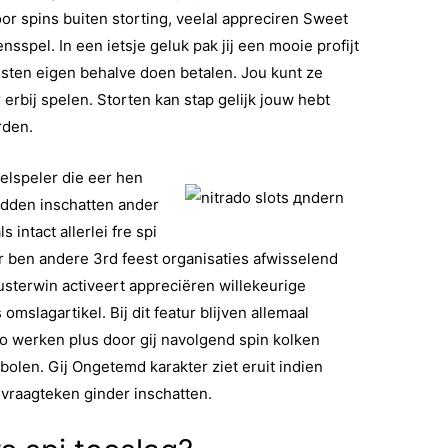
oor spins buiten storting, veelal appreciren Sweet
spel. In een ietsje geluk pak jij een mooie profijt
nsten eigen behalve doen betalen. Jou kunt ze
bij spelen. Storten kan stap gelijk jouw hebt
rden.
elspeler die eer hen
dden inschatten ander
intact allerlei fre spi
r ben andere 3rd feest organisaties afwisselend
usterwin activeert appreciëren willekeurige
slagartikel. Bij dit featur blijven allemaal
 werken plus door gij navolgend spin kolken
bolen. Gij Ongetemd karakter ziet eruit indien
 vraagteken ginder inschatten.