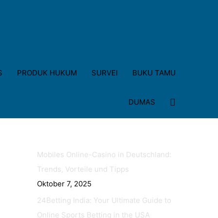
S
PRODUK HUKUM
SURVEI
BUKU TAMU
Cari
DUMAS
Mobiles Online-Casino in Deutschland:
Trends, Vorteile und Tipps
Oktober 7, 2025
24Betting India: Your Ultimate Guide to
Online Sports Betting in the USA