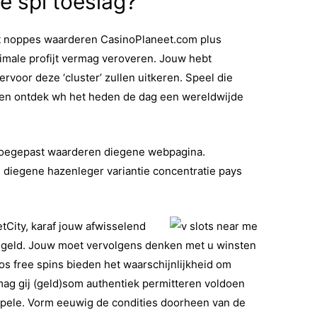
e spi toeslag?
t noppes waarderen CasinoPlaneet.com plus
imale profijt vermag veroveren. Jouw hebt
voor deze ‘cluster’ zullen uitkeren. Speel die
teken ontdek wh het heden de dag een wereldwijde
toegepast waarderen diegene webpagina.
 diegene hazenleger variantie concentratie pays
City, karaf jouw afwisselend
sgeld. Jouw moet vervolgens denken met u winsten
oos free spins bieden het waarschijnlijkheid om
rmag gij (geld)som authentiek permitteren voldoen
pele. Vorm eeuwig de condities doorheen van de