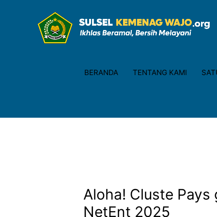
BERANDA
TENTANG KAMI
SAT
Aloha! Cluste Pays 
NetEnt 2025