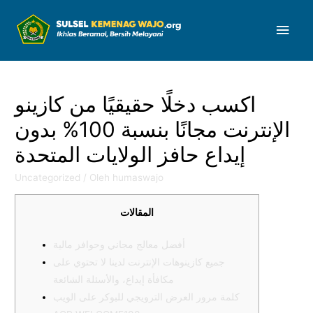
Men
Uta
اكسب دخلًا حقيقيًا من كازينو
الإنترنت مجانًا بنسبة 100% بدون
إيداع حافز الولايات المتحدة
Uncategorized
/ Oleh
humaswajo
المقالات
أفضل معالج مجاني وحوافز مالية
جميع كازينوهات الإنترنت لدينا لا تحتوي على
مكافأة إيداع، والأسئلة الشائعة
كلمة مرور العرض الترويجي للبوكر على الويب