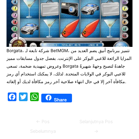
Borgata، شركة تابعة لـ BetMGM، تتميز ببرنامج أنيق يضم العديد من
المزايا الرائعة للاعبي البوكر على الإنترنت. بفضل جدول مسابقات مميز
وعروض تمهيدية ضخمة، تسعى Borgata جاهدةً لتصبح وجهةً شهيرةً
للاعبي البوكر في الولايات المتحدة. لذلك، لا يمكنك استخدام أي رمز
مكافأة آخر إلا في حال انتهاء صلاحية آخر رمز مكافأة لديك أو إلغائه.
F
T
W
Share
a
w
h
c
i
a
Navigasi
←
Pos
Selanjutnya Pos
e
t
t
pos
b
t
s
Sebelumnya
→