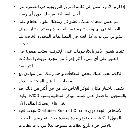
إذا لزم الأمر، انتقل إلى كلمة المرور الترويجية في العضوية من
أجل المطالبة بعرضك بدون أي رصيد.
يتم تعيين مقعدك بشكل عشوائي ويمكنك تناول الطعام على
الطاولة في أي وقت تقوم فيه بالمقامرة وسيتم اختيار شرف
عشوائي في بداية كل لعبة في المضاعفات المحددة الخاصة بك
داخلها.
عندما يتعلق الأمر بالكازينوهات على الإنترنت، ستجد صعوبة في
العثور على أي شيء أكثر إغراءً من مجرد عروض المكافآت
الترحيبية.
لذلك، يجب عليك فحص المكافآت واختيار تلك التي تتوافق مع
متطلبات الرهان المنخفضة لديك.
تفضل باختيار مكان البوكر الخاص بك من بين أكثر من ذلك، قم
بالتسجيل، واحصل على عملة البوكر المجانية بنسبة 100%، وابدأ
في بناء رصيدك المالي الآن.
تجذب لعبة Container Restrict Omaha الأشخاص الجدد ذوي
الميول الذكية، حيث توفر مادة معقدة حيث يتم رسم اللقطات
الأكثر جرأة بأربع بطاقات مفتوحة بدلاً من ثلاث بطاقات.