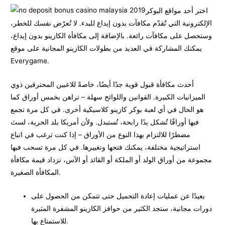
اختر أحد مواقع البوكر
الإلكترونية التي تُقدّم مكافآت بدون إيداع للبدء. لا تُعرّض نفسك للخطر،
وستحصل على مكافآت رائعة. بالإضافة إلى مكافأة الكازينو بدون إيداع،
يمكنك المشاركة في العديد من بطولات الكازينو المجانية على موقع
Everygame.
أحدث مكافأة قبول قوية جدًا أيضًا، خاصةً للاعبين المحترفين ذوي
الميزانيات الكبيرة. القوانين واللوائح سهلة – تراهن بخمس أوراق كما
هو الحال في أي لعبة بوكر كازينو كلاسيكية أخرى. في كل مرة تجمع
فيها أوراقًا تُشكل يدًا رابحة، تُستبدل. ولأن أمريكا بلد الحرية، لستَ
مضطرًا للالتزام بهذا النوع من الأوراق – إذا كنت ترغب في اتباع
استراتيجية مختلفة، يمكنك فتحها وتغييرها. في كل مرة تسحب فيها
مجموعة من أوراق الولد أو الملكة أو القائد أو الآس، تزداد قيمة مكافأة
المكافأة الصغيرة.
بعيدًا عن عمليات إعادة التحميل حتى تتمكن من الحصول على
دورات مجانية، ستجد الكثير من حوافز الكازينو المشفرة المثيرة
للاستمتاع بها.