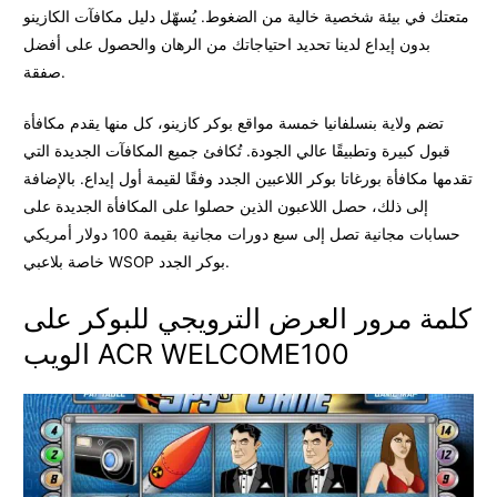
متعتك في بيئة شخصية خالية من الضغوط. يُسهّل دليل مكافآت الكازينو
بدون إيداع لدينا تحديد احتياجاتك من الرهان والحصول على أفضل
صفقة.
تضم ولاية بنسلفانيا خمسة مواقع بوكر كازينو، كل منها يقدم مكافأة
قبول كبيرة وتطبيقًا عالي الجودة. تُكافئ جميع المكافآت الجديدة التي
تقدمها مكافأة بورغاتا بوكر اللاعبين الجدد وفقًا لقيمة أول إيداع. بالإضافة
إلى ذلك، حصل اللاعبون الذين حصلوا على المكافأة الجديدة على
حسابات مجانية تصل إلى سبع دورات مجانية بقيمة 100 دولار أمريكي
خاصة بلاعبي WSOP بوكر الجدد.
كلمة مرور العرض الترويجي للبوكر على
الويب ACR WELCOME100