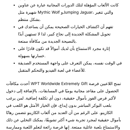
كانت الألعاب المؤهلة لتلك الدورات المجانية عبارة عن عناوين
شهيرة مثل Mythic Wolf وJumping Jaguar، والتي تتغير
بشكل منتظم.
تفهم أن اكتشاف الخيارات الصحيحة يمكن أن يساعدك في
تحويل المشكلة الجديدة إلى نجاح كبير، لذا لا تستهين أبدًا
بالنصيحة الجديدة من مكافأة ممتعة.
إثارة مجرد الاستمتاع بأن لديك أموالاً قد تكون قادرًا على
خسارتها بسهولة.
في الوقت نفسه، يمكن التعرف على واجهة المستخدم الصديقة
للأعضاء في لعبة الفيديو والتحكم المتقبل.
أحدث مكافآت WPT Worldwide Extremely Gift تمنح اللاعبين فرصة
الحصول على مقاعد مجانية يوميًا في المسابقات، بالإضافة إلى دخول
لأكبر فرص الفوز بأموال حقيقية، دون أي تكلفة إضافية. لمن يرغب
بلعب البوكر المباشر بدون إيداع، فإن الخيار الأمثل هو اللعب في
الكازينو. على الرغم من أن العديد من ألعاب الكازينو تتضمن رهانًا
بأموال حقيقية لمجرد تجربة شيء أكثر تشويقًا، يمكنك التخلي عن ذلك
والاستمتاع بلعبة عائلية ممتعة. إنها فرصة رائعة لتعلم اللعبة وممارسة