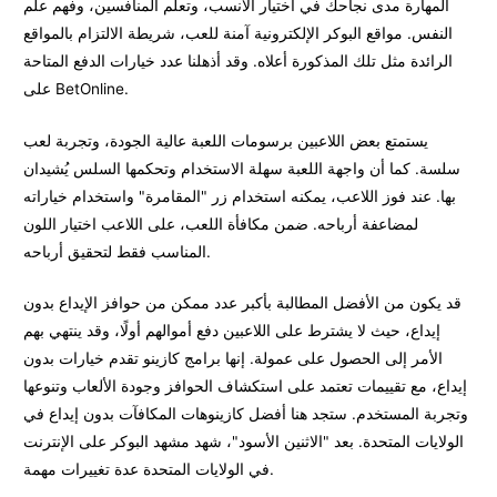
المهارة مدى نجاحك في اختيار الأنسب، وتعلم المنافسين، وفهم علم
النفس. مواقع البوكر الإلكترونية آمنة للعب، شريطة الالتزام بالمواقع
الرائدة مثل تلك المذكورة أعلاه. وقد أذهلنا عدد خيارات الدفع المتاحة
على BetOnline.
يستمتع بعض اللاعبين برسومات اللعبة عالية الجودة، وتجربة لعب
سلسة. كما أن واجهة اللعبة سهلة الاستخدام وتحكمها السلس يُشيدان
بها. عند فوز اللاعب، يمكنه استخدام زر "المقامرة" واستخدام خياراته
لمضاعفة أرباحه. ضمن مكافأة اللعب، على اللاعب اختيار اللون
المناسب فقط لتحقيق أرباحه.
قد يكون من الأفضل المطالبة بأكبر عدد ممكن من حوافز الإيداع بدون
إيداع، حيث لا يشترط على اللاعبين دفع أموالهم أولًا، وقد ينتهي بهم
الأمر إلى الحصول على عمولة. إنها برامج كازينو تقدم خيارات بدون
إيداع، مع تقييمات تعتمد على استكشاف الحوافز وجودة الألعاب وتنوعها
وتجربة المستخدم. ستجد هنا أفضل كازينوهات المكافآت بدون إيداع في
الولايات المتحدة. بعد "الاثنين الأسود"، شهد مشهد البوكر على الإنترنت
في الولايات المتحدة عدة تغييرات مهمة.