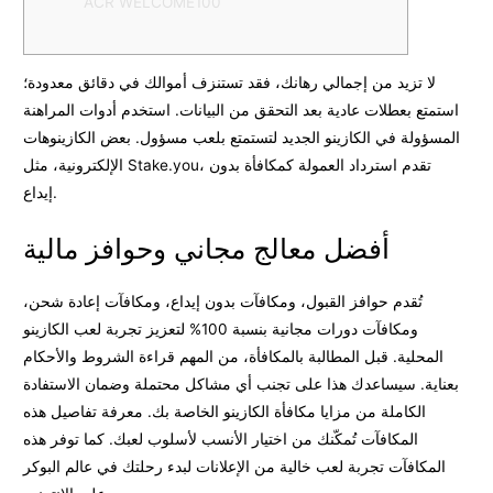
ACR WELCOME100
لا تزيد من إجمالي رهانك، فقد تستنزف أموالك في دقائق معدودة؛
استمتع بعطلات عادية بعد التحقق من البيانات. استخدم أدوات المراهنة
المسؤولة في الكازينو الجديد لتستمتع بلعب مسؤول. بعض الكازينوهات
الإلكترونية، مثل Stake.you، تقدم استرداد العمولة كمكافأة بدون
إيداع.
أفضل معالج مجاني وحوافز مالية
تُقدم حوافز القبول، ومكافآت بدون إيداع، ومكافآت إعادة شحن،
ومكافآت دورات مجانية بنسبة 100% لتعزيز تجربة لعب الكازينو
المحلية.
قبل المطالبة بالمكافأة، من المهم قراءة الشروط والأحكام
بعناية. سيساعدك هذا على تجنب أي مشاكل محتملة وضمان الاستفادة
الكاملة من مزايا مكافأة الكازينو الخاصة بك. معرفة تفاصيل هذه
المكافآت تُمكّنك من اختيار الأنسب لأسلوب لعبك. كما توفر هذه
المكافآت تجربة لعب خالية من الإعلانات لبدء رحلتك في عالم البوكر