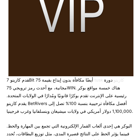
tusk كازينو
دورة
قدم كازينو 7Bit أيضًا مكافأة بدون إيداع بقيمة 75
مجانية، مع أحدث رمز ترويجي 75WIN. هناك خمسة مواقع بوكر
رئيسية على الإنترنت تقدم بوكرًا قانونيًا ومُدارًا في الولايات المتحدة.
يقدم كازينو BetRivers أفضل مكافأة ترحيبية بنسبة 100% تصل إلى
1,100,000 دولار أمريكي في ولايات ميشيغان وبنسلفانيا وغرب فرجينيا.
البوكر هي إحدى ألعاب القمار الإلكترونية التي تجمع بين المهارة والحظ.
فبينما يؤثر الحظ على النتائج قصيرة المدى، مثل توزيع البطاقات، تُحدد