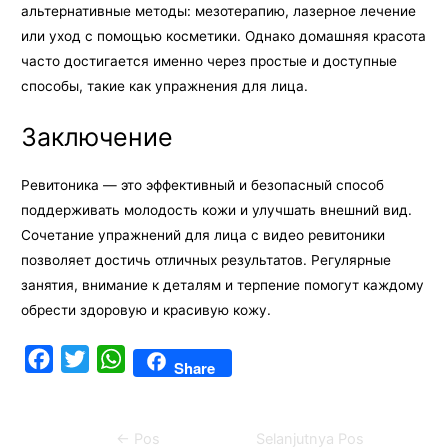
альтернативные методы: мезотерапию, лазерное лечение
или уход с помощью косметики. Однако домашняя красота
часто достигается именно через простые и доступные
способы, такие как упражнения для лица.
Заключение
Ревитоника — это эффективный и безопасный способ
поддерживать молодость кожи и улучшать внешний вид.
Сочетание упражнений для лица с видео ревитоники
позволяет достичь отличных результатов. Регулярные
занятия, внимание к деталям и терпение помогут каждому
обрести здоровую и красивую кожу.
F
T
W
Share
a
w
h
c
i
a
Navigasi
←
Pos
Selanjutnya Pos
e
t
t