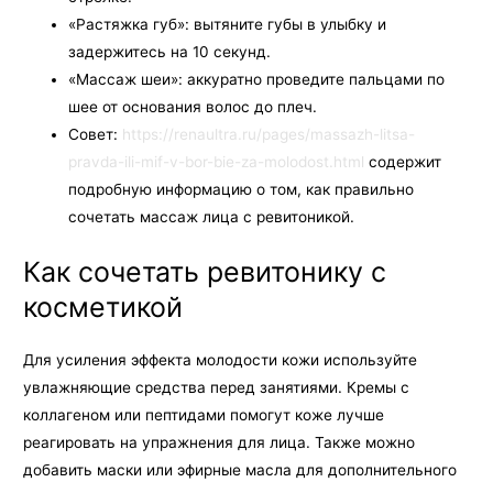
«Растяжка губ»: вытяните губы в улыбку и
задержитесь на 10 секунд.
«Массаж шеи»: аккуратно проведите пальцами по
шее от основания волос до плеч.
Совет:
https://renaultra.ru/pages/massazh-litsa-
pravda-ili-mif-v-bor-bie-za-molodost.html
содержит
подробную информацию о том, как правильно
сочетать массаж лица с ревитоникой.
Как сочетать ревитонику с
косметикой
Для усиления эффекта молодости кожи используйте
увлажняющие средства перед занятиями. Кремы с
коллагеном или пептидами помогут коже лучше
реагировать на упражнения для лица. Также можно
добавить маски или эфирные масла для дополнительного