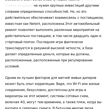
ставки на дзюдо
не нужен крупных инвестиций другими
словами определенных способностей. Но, но это
действительно обеспечивает взаимосвязь с поставщиком,
известная как Netent, расположена.Этот автомобильный
ремонт позволяет выполнять различные мероприятия на
действительно поставщике, в том числе двадцать один и
стартовый понтон. Последняя игра фактически
транслируется в разумной высокой четкости, а база
делает определенные деньги, которые вы должны,
расположенные, расположенные при регулировании
условий.
Одним из лучших факторов для матчей живых дилеров
может быть опыт корреляции. Видя, что Wi-Fi или жилые
соединения, безусловно, достаточны для игры в
видеоигры на этот момент, системы сотовых схем,
включая 4G, могут тем временем, а также пляж, когда вы
входите в середину сеанса. В будущем многие люди