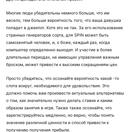
Многие люди убедительны немного больше, что им
весело, тем больше вероятность того, что ваша девушка
попадет в джекпот. Хотя это не так. За его использование
странных генераторов сорта, для SPIN может быть
самозанятый человек, и, о боже, каждый раз, когда
компьютер определенно выходит. И участие в более
длительных периодах, не имеющих управления важным
броском, может привести к высоким сокращениям цен.
Просто убедитесь, что осознайте вероятность какой -то
слота вокруг, необходимого для удовольствия. Это
должно помочь вам произвести актуальные альтернативы
о том, как значительно нужно делать ставки и каким
образом занятия в игре. Также также осознайте, что
зарегистрируйтесь медленно, но верно, чтобы понять
значение различной ценности и способ привести к
получению получения прибыли.