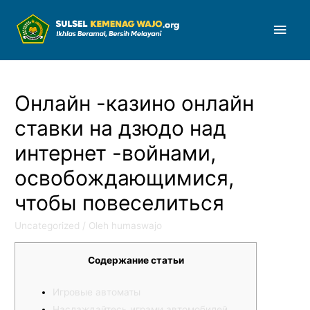
Men
Uta
Онлайн -казино онлайн
ставки на дзюдо над
интернет -войнами,
освобождающимися,
чтобы повеселиться
Uncategorized
/ Oleh
humaswajo
Содержание статьи
Игровые автоматы
Наслаждайтесь играми автомобилей