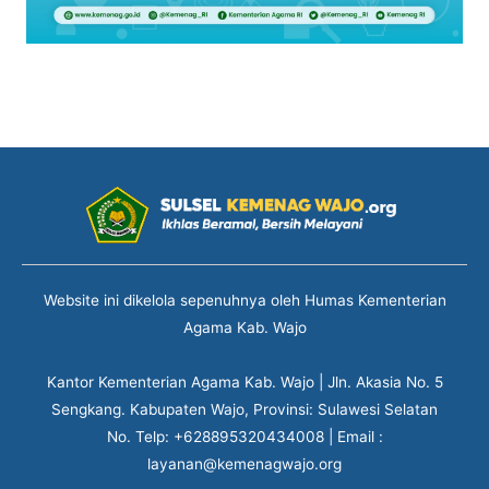
Website ini dikelola sepenuhnya oleh Humas Kementerian
Agama Kab. Wajo
Kantor Kementerian Agama Kab. Wajo | Jln. Akasia No. 5
Sengkang. Kabupaten Wajo, Provinsi: Sulawesi Selatan
No. Telp: +628895320434008 | Email :
layanan@kemenagwajo.org