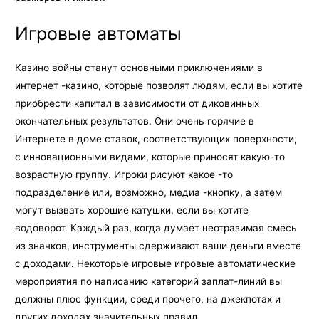
Игровые автоматы
Казино войны станут основными приключениями в
интернет -казино, которые позволят людям, если вы хотите
приобрести капитал в зависимости от диковинных
окончательных результатов. Они очень горячие в
Интернете в доме ставок, соответствующих поверхности,
с инновационными видами, которые приносят какую-то
возрастную группу. Игроки рисуют какое -то
подразделение или, возможно, медиа -кнопку, а затем
могут вызвать хорошие катушки, если вы хотите
водоворот. Каждый раз, когда думает неотразимая смесь
из значков, инструменты сдерживают ваши деньги вместе
с доходами. Некоторые игровые игровые автоматические
мероприятия по написанию категорий заплат-линий вы
должны плюс функции, среди прочего, на джекпотах и ​​
других доходах значительных правил.